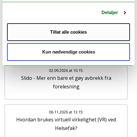
Detaljer
Tillat alle cookies
19.08.2026 at 13.15:
Oppstartskurs for nye studenter
Kun nødvendige cookies
02.09.2026 at 10.15:
Slido - Mer enn bare et gøy avbrekk fra
forelesning
06.11.2026 at 13.15:
Hvordan brukes virtuell virkelighet (VR) ved
Helsefak?