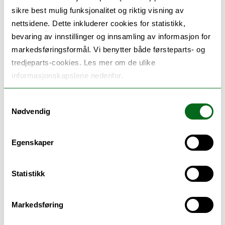
sikre best mulig funksjonalitet og riktig visning av
nettsidene. Dette inkluderer cookies for statistikk,
Neste arrangement:
bevaring av innstillinger og innsamling av informasjon for
markedsføringsformål. Vi benytter både førsteparts- og
tredjeparts-cookies. Les mer om de ulike
11.08.2026 at 13.15:
informasjonskapslene nedenfor.
Oppstartskurs for nye studenter
Samtykkevalg
Nødvendig
Egenskaper
13.08.2026 at 13.15:
Oppstartskurs for nye studenter
Statistikk
Markedsføring
17.08.2026 at 13.15:
Oppstartskurs for nye studenter