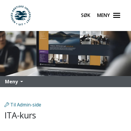
Søk
Meny
UiT Norges arktiske universitet
Gå til hovedinnhold
Meny
Til Admin-side
ITA-kurs