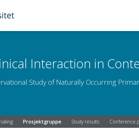
inical Interaction in Cont
ervational Study of Naturally Occurring Prima
making
Prosjektgruppe
Study results
Conference p