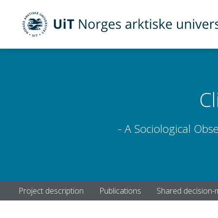
UiT Norges arktiske universitet
Gå til hovedinnhold
Cl
- A Sociological Obs
Project description
Publications
Shared decision-