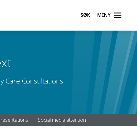
Søk
Meny
ext
ry Care Consultations
resentations
Social media attention