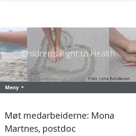
Gå til hovedinnhold
Children's Right to Health
Foto: Lena Bendiksen
Meny
Møt medarbeiderne: Mona
Martnes, postdoc