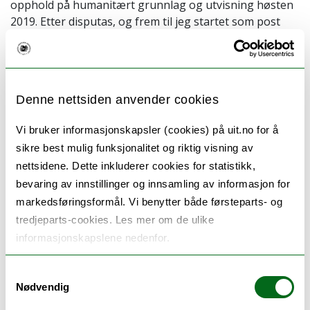
opphold på humanitært grunnlag og utvisning høsten
2019. Etter disputas, og frem til jeg startet som post
doktor har jeg jobbet med to ulike prosjekt, som begge
omhandler barns rettigheter innenfor
utlendingsretten. Det ene er en barnerettslig veileder
for saksbehandlere i UDI og det andre er om barns rett
Denne nettsiden anvender cookies
til informasjon av negative karakter, herunder om
avslag på en søknad om oppholdstillatelse.
Vi bruker informasjonskapsler (cookies) på uit.no for å
Hva handler postdoktorprosjektet ditt
sikre best mulig funksjonalitet og riktig visning av
om?
Prosjektet mitt vil først og fremst være
nettsidene. Dette inkluderer cookies for statistikk,
konsentrert om barns rett til psykisk helse etter
bevaring av innstillinger og innsamling av informasjon for
barnekonvensjonen artikkel 24. Jeg vil analysere retten
markedsføringsformål. Vi benytter både førsteparts- og
til psykisk helse, blant annet ved hjelp av ulike
tredjeparts-cookies. Les mer om de ulike
informasjonskapslene nedenfor.
rettighetsteorier, med et særlig fokus på «the
Capability approach». Videre vil jeg se på hvordan
Samtykkevalg
velferdsstaten er egnet til å sikre barns rett til helse, og
Nødvendig
hvilke utfordringer som gjør seg gjeldende i et nordisk