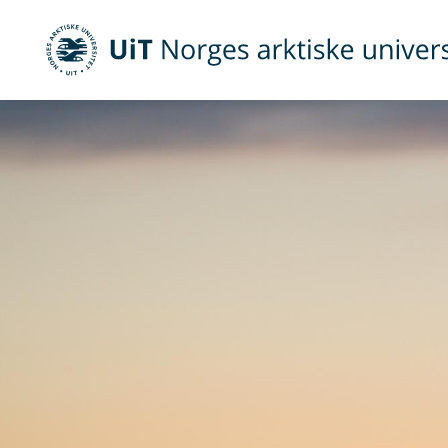
UiT Norges arktiske universitet
Gå til hovedinnhold