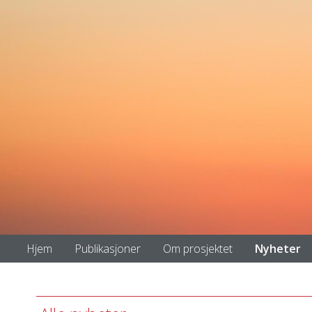
Hjem
Publikasjoner
Om prosjektet
Nyheter