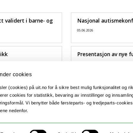
t validert i barne- og
Nasjonal autismekonf
05.06.2026
nikk
Presentasjon av nye f
10.10.2025
nder cookies
er (cookies) på uit.no for å sikre best mulig funksjonalitet og rik
erer cookies for statistikk, bevaring av innstillinger og innsamlin
ingsformål. Vi benytter både førsteparts- og tredjeparts-cookie
lene nedenfor.
Kontakt UiT