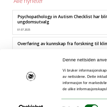
Alle nyheter
Psychopathology in Autism Checklist har blit
ungdomsutvalg
01.07.2025
Overføring av kunnskap fra forskning til kli
15.04.2026
Denne nettsiden anve
Vi bruker informasjonskapsl
av nettsidene. Dette inklud
informasjon for markedsfør
de ulike informasjonskaps
Akutt hjelp
Samtykkevalg