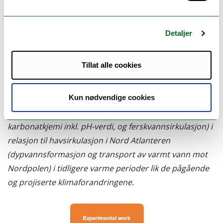
studere Polhavet i varmere klima. Hovedmålet for
ARCLIM er økt kunnskap om de dårlig karakteriserte
interaktive tilbakekoblingsprosessene mellom
Detaljer
polhavet, karbonsyklusen, omveltningssirkulasjonen i
det nordlige Atlanterhavet og regionalt/globalt klima.
Tillat alle cookies
For å oppnå dette vil ARCLIM utvikle og bruke nye
geokjemiske metoder og modelleringsteknikker for å
rekonstruere og studere nøkkel-komponenter for
Kun nødvendige cookies
klimaforandringer i Arktis (havtemperatur,
karbonatkjemi inkl. pH-verdi, og ferskvannsirkulasjon) i
relasjon til havsirkulasjon i Nord Atlanteren
(dypvannsformasjon og transport av varmt vann mot
Nordpolen) i tidligere varme perioder lik de pågående
og projiserte klimaforandringene.