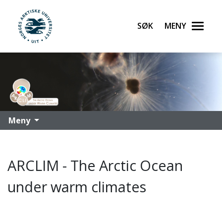
Søk
Meny
UiT Norges arktiske universitet
Gå til hovedinnhold
Meny
ARCLIM - The Arctic Ocean
under warm climates