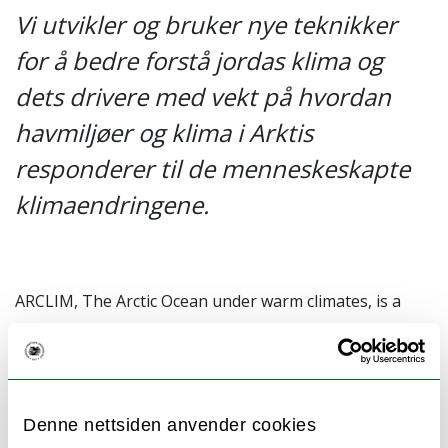
Vi utvikler og bruker nye teknikker
for å bedre forstå jordas klima og
dets drivere med vekt på hvordan
havmiljøer og klima i Arktis
responderer til de menneskeskapte
klimaendringene.
ARCLIM, The Arctic Ocean under warm climates, is a
multidisciplinary project that combines expertise from
marine ecology, geochemistry and climate modelling.
The primary objective of ARCLIM is to improve
knowledge of the poorly-constrained interactive
Denne nettsiden anvender cookies
feedback processes between the Arctic Ocean, the