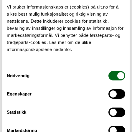
Minside for studenter
Vi bruker informasjonskapsler (cookies) på uit.no for å
sikre best mulig funksjonalitet og riktig visning av
nettsidene. Dette inkluderer cookies for statistikk,
Pensum
bevaring av innstillinger og innsamling av informasjon for
markedsføringsformål. Vi benytter både førsteparts- og
tredjeparts-cookies. Les mer om de ulike
informasjonskapslene nedenfor.
Følg UiTstudent for å bli kjent med
studiehverdagen her på UiT!
Samtykkevalg
Nødvendig
Egenskaper
Har du spørsmål?
Statistikk
Kontaktperson:
Markedsføring