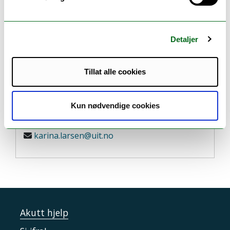
Hege Skogstad Berntsen
Telefon: +4777660335
Campus: Tromsø
Detaljer
hege.skogstad.berntsen@uit.no
Tillat alle cookies
Karina Larsen
Kun nødvendige cookies
Telefon: +4777646497
Campus: Tromsø
karina.larsen@uit.no
Akutt hjelp