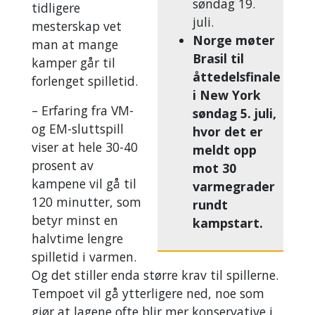
søndag 19.
tidligere
juli.
mesterskap vet
Norge møter
man at mange
Brasil til
kamper går til
åttedelsfinale
forlenget spilletid.
i New York
– Erfaring fra VM-
søndag 5. juli,
og EM-sluttspill
hvor det er
viser at hele 30-40
meldt opp
prosent av
mot 30
kampene vil gå til
varmegrader
120 minutter, som
rundt
betyr minst en
kampstart.
halvtime lengre
spilletid i varmen.
Og det stiller enda større krav til spillerne.
Tempoet vil gå ytterligere ned, noe som
gjør at lagene ofte blir mer konservative i