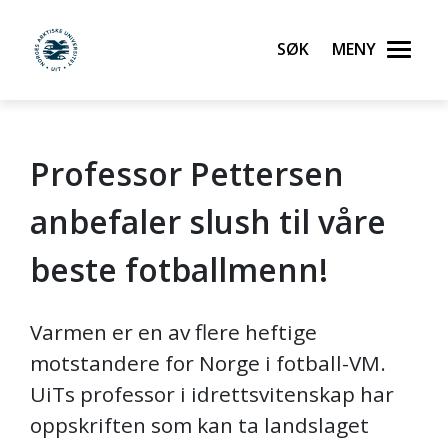
Søk
Meny
UiT Norges arktiske universitet
Professor Pettersen
Gå til hovedinnhold
anbefaler slush til våre
beste fotballmenn!
Varmen er en av flere heftige
motstandere for Norge i fotball-VM.
UiTs professor i idrettsvitenskap har
oppskriften som kan ta landslaget