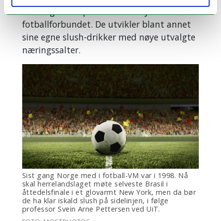
doktorgradsstipendiater tilknyttet
fotballforbundet. De utvikler blant annet
sine egne slush-drikker med nøye utvalgte
næringssalter.
Sist gang Norge med i fotball-VM var i 1998. Nå
skal herrelandslaget møte selveste Brasil i
åttedelsfinale i et glovarmt New York, men da bør
de ha klar iskald slush på sidelinjen, i følge
professor Svein Arne Pettersen ved UiT.