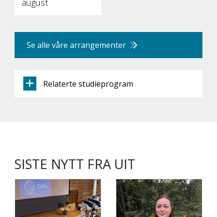
august
Se alle våre arrangementer
Relaterte studieprogram
SISTE NYTT FRA UIT