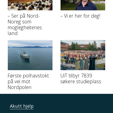
– Ser på Nord-
– Vi er her for deg!
Noreg som
moglegheitenes
land
Første polhavstokt
UiT tilbyr 7839
på vei mot
søkere studieplass
Nordpolen
Akutt hjelp