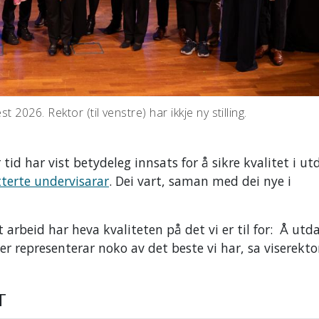
st 2026. Rektor (til venstre) har ikkje ny stilling.
id har vist betydeleg innsats for å sikre kvalitet i u
terte undervisarar
. Dei vart, saman med dei nye i
rbeid har heva kvaliteten på det vi er til for: Å utd
 representerar noko av det beste vi har, sa viserekto
T