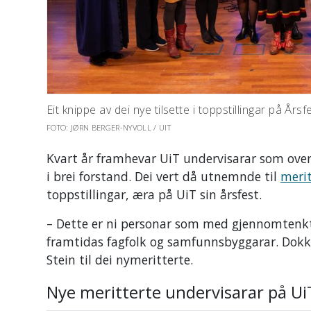
Eit knippe av dei nye tilsette i toppstillingar på Årsfe
FOTO: JØRN BERGER-NYVOLL / UIT
Kvart år framhevar UiT undervisarar som over t
i brei forstand. Dei vert då utnemnde til
merit
toppstillingar, æra på UiT sin årsfest.
– Dette er ni personar som med gjennomtenkt a
framtidas fagfolk og samfunnsbyggarar. Dokker
Stein til dei nymeritterte.
Nye meritterte undervisarar på Ui