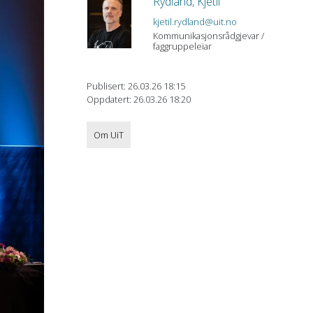
Rydland, Kjetil
kjetil.rydland@uit.no
Kommunikasjonsrådgjevar /
faggruppeleiar
Publisert: 26.03.26 18:15
Oppdatert: 26.03.26 18:20
Om UiT