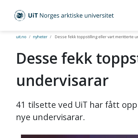
UiT Norges arktiske universitet
Gå til hovedinnhold
uit.no
nyheter
Desse fekk toppstilling eller vart meritterte 
Desse fekk toppst
undervisarar
41 tilsette ved UiT har fått opp
nye undervisarar.