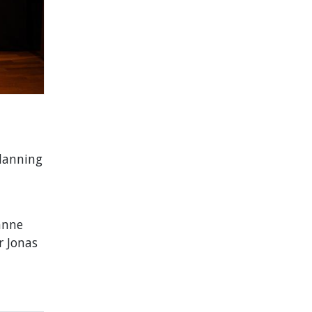
tdanning
anne
r Jonas