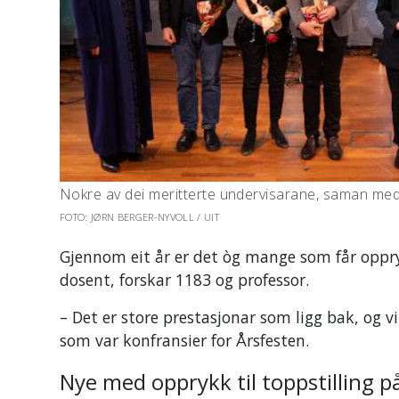
Nokre av dei meritterte undervisarane, saman med 
FOTO: JØRN BERGER-NYVOLL / UIT
Gjennom eit år er det òg mange som får oppryk
dosent, forskar 1183 og professor.
– Det er store prestasjonar som ligg bak, og vi
som var konfransier for Årsfesten.
Nye med opprykk til toppstilling p