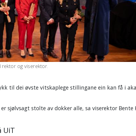
rektor og viserektor.
k til dei øvste vitskaplege stillingane ein kan få i ak
 er sjølvsagt stolte av dokker alle, sa viserektor Bente
å UiT