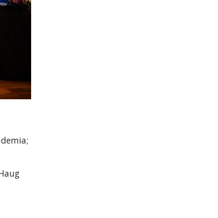
ademia;
 Haug