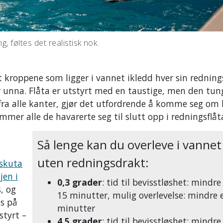
, føltes det realistisk nok.
t kroppene som ligger i vannet ikledd hver sin rednin
 unna. Flåta er utstyrt med en taustige, men den tun
ra alle kanter, gjør det utfordrende å komme seg om 
mer alle de havarerte seg til slutt opp i redningsflåt
Så lenge kan du overleve i vannet
uten redningsdrakt:
lskuta
en i
0,3 grader
: tid til bevisstløshet: mindr
, og
15 minutter, mulig overlevelse: mindre 
os på
minutter
styrt –
4,5 grader
: tid til bevisstløshet: mindre