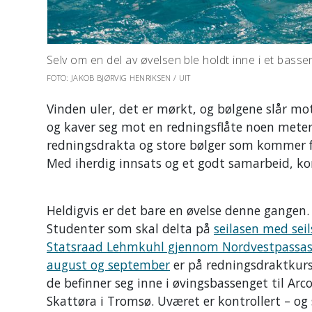
Selv om en del av øvelsen ble holdt inne i et basseng
FOTO: JAKOB BJØRVIG HENRIKSEN / UIT
Vinden uler, det er mørkt, og bølgene slår mo
og kaver seg mot en redningsflåte noen meter
redningsdrakta og store bølger som kommer f
Med iherdig innsats og et godt samarbeid, kom
Heldigvis er det bare en øvelse denne gangen.
Studenter som skal delta på
seilasen med sei
Statsraad Lehmkuhl gjennom Nordvestpassasj
august og september
er på redningsdraktkurs
de befinner seg inne i øvingsbassenget til Arc
Skattøra i Tromsø. Uværet er kontrollert – og 