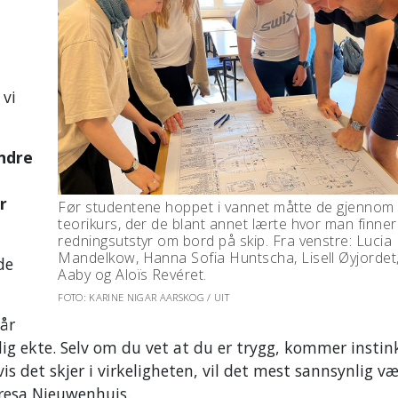
 vi
andre
r
Før studentene hoppet i vannet måtte de gjennom 
teorikurs, der de blant annet lærte hvor man finner
redningsutstyr om bord på skip. Fra venstre:
Lucia 
Mandelkow, Hanna Sofia Huntscha, Lisell Øyjordet,
de
Aaby og
Aloïs Revéret.
FOTO: KARINE NIGAR AARSKOG / UIT
Når
ldig ekte. Selv om du vet at du er trygg, kommer instin
vis det skjer i virkeligheten, vil det mest sannsynlig v
eresa Nieuwenhuis.