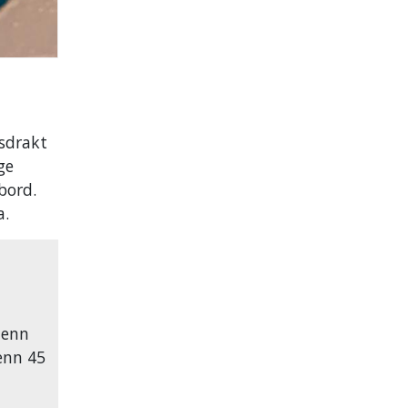
gsdrakt
ge
bord.
a.
e enn
enn 45