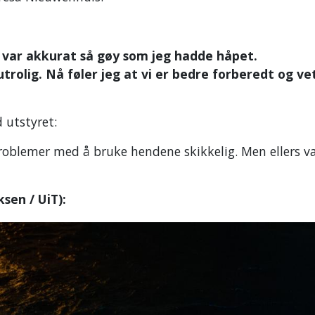
et var akkurat så gøy som jeg hadde håpet.
olig. Nå føler jeg at vi er bedre forberedt og vet
 utstyret:
 problemer med å bruke hendene skikkelig. Men ellers v
ksen / UiT):