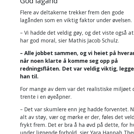
God lagånd
Flere av deltakerne trekker frem den gode
lagånden som en viktig faktor under øvelsen.
– Vi hadde det veldig gøy, og det viste også at
har god moral, sier Mathis Jacob Schulz.
– Alle jobbet sammen, og vi heiet på hver
når noen klarte å komme seg opp på
redningsflåten. Det var veldig viktig, legge
han til.
For mange av dem var det realistiske miljøet 
trente i en øyeåpner.
– Det var skumlere enn jeg hadde forventet. 
alt av støy, vær og mørke er der, føles det ve
frykt frem. Det er bra å ha øvd på dette, for h
under lignende forhold, sier Yara Hannah Th