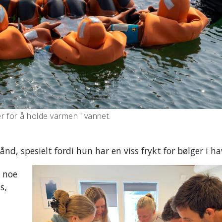
r for å holde varmen i vannet.
d, spesielt fordi hun har en viss frykt for bølger i h
e noe
s,