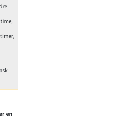
dre
n time,
 timer,
u
Task
er en