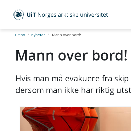
UiT Norges arktiske universitet
Gå til hovedinnhold
uit.no
nyheter
Mann over bord!
Mann over bord!
Hvis man må evakuere fra skip
dersom man ikke har riktig utst