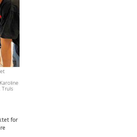
et
Karoline
 Truls
ktet for
ære