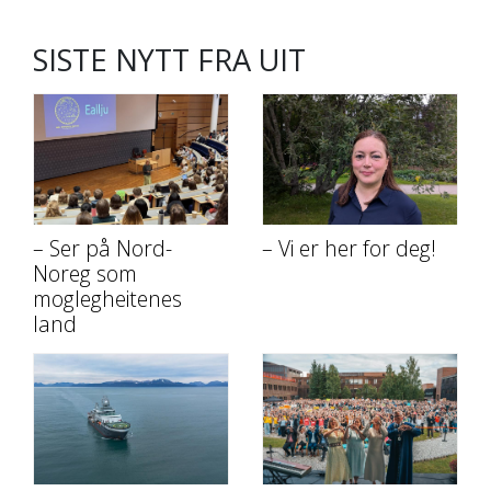
SISTE NYTT FRA UIT
– Ser på Nord-
– Vi er her for deg!
Noreg som
moglegheitenes
land