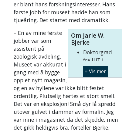
er blant hans forskningsinteresser. Hans
første jobb for museet hadde han som
tjueåring. Det startet med dramatikk.
–
En av mine første
Om Jarle W.
jobber var som
Bjerke
assistent på
Doktorgrad
zoologisk avdeling.
fra UiT i
Museet var akkurat i
økologi, med
gang med å bygge
spesialisering
opp et nytt magasin,
på
og en av hyllene var ikke blitt festet
solbeskyttende
ordentlig. Plutselig hørtes et stort smell.
pigmenter i
Det var en eksplosjon! Små dyr lå spredd
lav
utover gulvet i dammer av formalin. Jeg
Tidligere
var inne i magasinet da det skjedde, men
forsker ved
det gikk heldigvis bra, forteller Bjerke.
Norsk