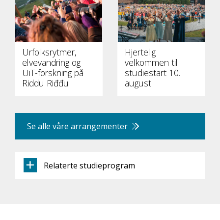
Urfolksrytmer,
Hjertelig
elvevandring og
velkommen til
UiT-forskning på
studiestart 10.
Riddu Riđđu
august
Se alle våre arrangementer
Relaterte studieprogram