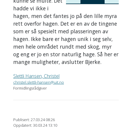
kunne se multe. Det
hage
hadde vi ikke i
En av fire
hagen, men det fantes jo på den lille myra
attraksjoner
rett overfor hagen. Det er en av de tingene
under Norges
som er så spesielt med plasseringen av
arktiske
hagen. Ikke bare er hagen unik i seg selv,
universitetsmuseum
men hele området rundt med skog, myr
og eng er jo en stor naturlig hage. Så her er
Åpnet for 30
mange muligheter, avslutter Bjerke.
år siden, i
1994
Slettli Hansen, Christel
Over 50 000
christel.slettli-hansen@uit.no
besøkende i
Formidlingsrådgiver
2023
Publisert: 27.03.24 08:26
Oppdatert: 30.03.24 13:10