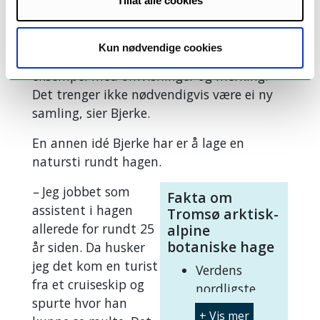
umiddelbar tanke er at vi bør synliggjøre
Tillat alle cookies
planter som har vært viktige i samisk og
kvensk tradisjon og dagligliv. Det kan
Kun nødvendige cookies
tenkes flere måter å gjøre det på, for
eksempel med omvisninger og merking.
Det trenger ikke nødvendigvis være ei ny
samling, sier Bjerke.
En annen idé Bjerke har er å lage en
natursti rundt hagen.
–
Jeg jobbet som
Fakta om
assistent i hagen
Tromsø arktisk-
allerede for rundt 25
alpine
botaniske hage
år siden. Da husker
jeg det kom en turist
Verdens
fra et cruiseskip og
nordligste
spurte hvor han
botaniske