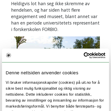
Institutt for
Heldigvis lot han seg ikke skremme av
Naturforskning
hendelsen, og har siden hatt flere
– NINA, med
engasjement ved museet, blant annet var
fokus på
han en periode universitetets representant
nordnorsk og
i forskerskolen FORBIO.
arktisk natur
Stort
nasjonalt og
internasjonalt
forskersamarbeid
innenfor felt
som
Denne nettsiden anvender cookies
vegetasjonsøkologi,
Vi bruker informasjonskapsler (cookies) på uit.no for å
klima- og
sikre best mulig funksjonalitet og riktig visning av
miljøøkologi,
nettsidene. Dette inkluderer cookies for statistikk,
økofysiologi,
Hansine Hansens tun fotografert sommerstid.
bevaring av innstillinger og innsamling av informasjon for
taksonomi,
FOTO: JØRN BERGER NYVOLL
markedsføringsformål. Vi benytter både førsteparts- og