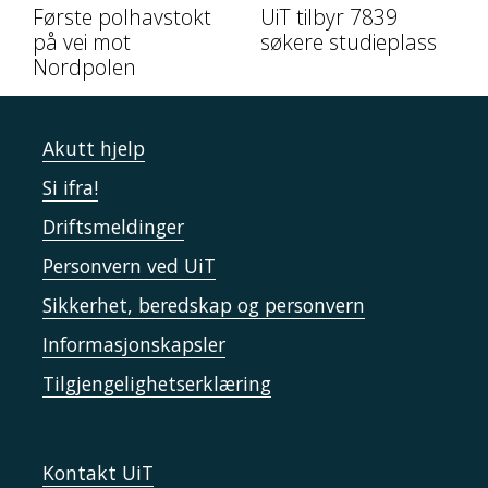
Første polhavstokt
UiT tilbyr 7839
på vei mot
søkere studieplass
Nordpolen
Akutt hjelp
Si ifra!
Driftsmeldinger
Personvern ved UiT
Sikkerhet, beredskap og personvern
Informasjonskapsler
Tilgjengelighetserklæring
Kontakt UiT