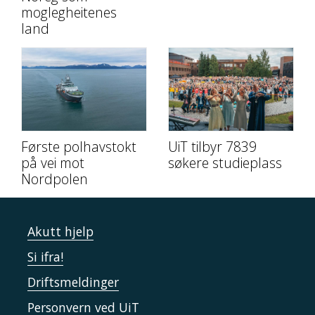
moglegheitenes
land
Første polhavstokt
UiT tilbyr 7839
på vei mot
søkere studieplass
Nordpolen
Akutt hjelp
Si ifra!
Driftsmeldinger
Personvern ved UiT