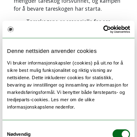
mengder tareskog forsvunnet, og kampen
for å bevare tareskogen har starta.
- Tareskogene er essensielle for oss
mennesker på mange måter. Over hele
verden, også her i Nord-Norge, jobber
dedikerte mennesker med å ivareta dem.
Denne nettsiden anvender cookies
Vi håper at vi gjennom utstillinga kan
skape et stort engasjement blant alle våre
Vi bruker informasjonskapsler (cookies) på uit.no for å
besøkende, slik at vi sammen kan ta vare
sikre best mulig funksjonalitet og riktig visning av
på den fantastiske undervannsskogen, sier
nettsidene. Dette inkluderer cookies for statistikk,
Andreas Altenburger, marinbiolog og
bevaring av innstillinger og innsamling av informasjon for
prosjektleder for utstillinga.
markedsføringsformål. Vi benytter både førsteparts- og
tredjeparts-cookies. Les mer om de ulike
Utstillinga åpner 24.januar 2024 klokken
informasjonskapslene nedenfor.
19.00 ved Norges arktiske
universitetsmuseum, og vil vises frem til
Samtykkevalg
november 2024.
Nødvendig