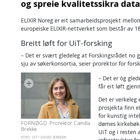
og spreie kvalitetssikra data
ELIXIR Noreg er eit samarbeidsprosjekt mellom 
europeiske ELIXIR-nettverket som består av 18
Breitt løft for UiT-forsking
– Det er svært gledeleg at Forskingsrådet no gj
sju av søkerkonsortia, seier prorektor for fors
– Det er òg gled
får eit løft gje
Det er verkeleg 
prosjekta finn e
for kunstig intel
FORNØGD: Prorektor Camilla
dømes kirkebøke
Brekke.
UiT og i resten
FOTO: UIT / DAVID JENSSEN
infrastruktur for