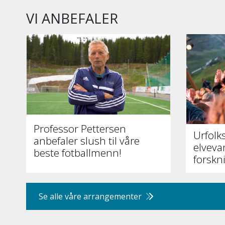
VI ANBEFALER
Professor Pettersen
Urfolk
anbefaler slush til våre
elveva
beste fotballmenn!
forskn
Se alle våre arrangementer