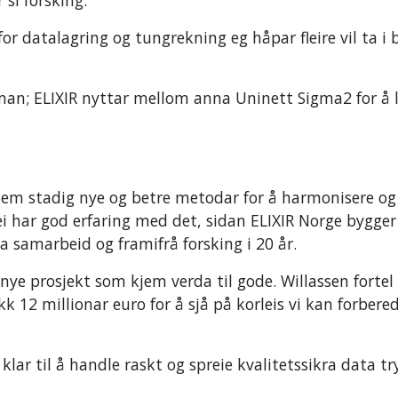
or datalagring og tungrekning eg håpar fleire vil ta i 
saman; ELIXIR nyttar mellom anna Uninett Sigma2 for å 
t kjem stadig nye og betre metodar for å harmonisere og
ei har god erfaring med det, sidan ELIXIR Norge bygger
samarbeid og framifrå forsking i 20 år.
 nye prosjekt som kjem verda til gode. Willassen fortel 
 12 millionar euro for å sjå på korleis vi kan forbere
klar til å handle raskt og spreie kvalitetssikra data tr