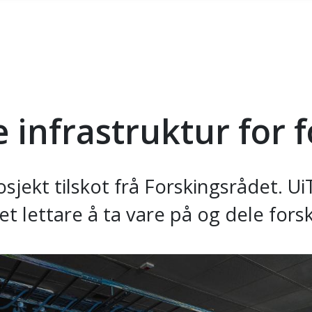
 infrastruktur for 
osjekt tilskot frå Forskingsrådet. UiT
det lettare å ta vare på og dele fors