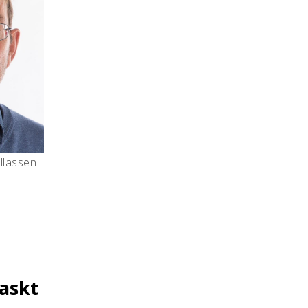
illassen
raskt