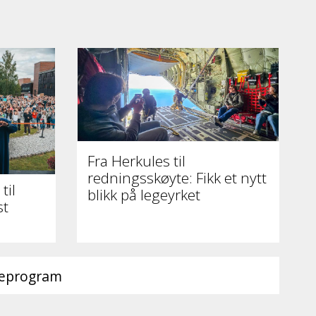
Fra Herkules til
redningsskøyte: Fikk et nytt
til
blikk på legeyrket
st
ieprogram