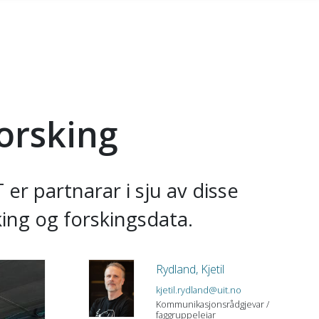
forsking
 er partnarar i sju av disse
king og forskingsdata.
Rydland, Kjetil
kjetil.rydland@uit.no
Kommunikasjonsrådgjevar /
faggruppeleiar