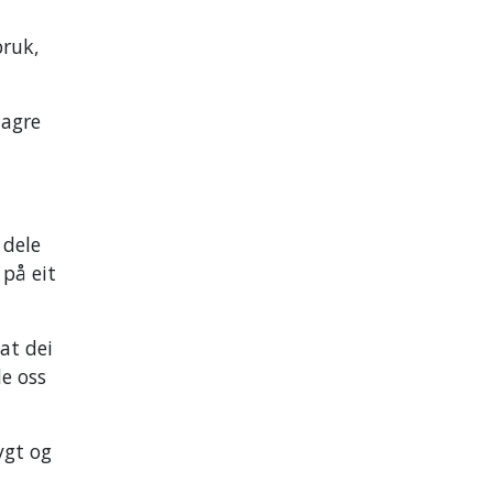
bruk,
lagre
 dele
 på eit
at dei
de oss
ygt og