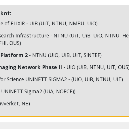
skot:
 of ELIXIR - UiB (UiT, NTNU, NMBU, UiO)
earch Infrastructure - NTNU (UiT, UiB, UiO, NTNU, He
 FHI, OUS)
Platform 2
- NTNU (UiO, UiB, UiT, SINTEF)
Imaging Network
Phase II
- UiO (UiB, NTNU, UiT, OUS
 for Science UNINETT SIGMA2 - (UiO, UiB, NTNU, UiT)
, UNINETT Sigma2 (UiA, NORCE))
ivverket, NB)