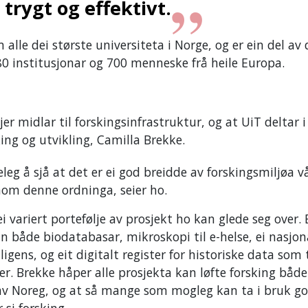
 trygt og effektivt.
alle dei største universiteta i Norge, og er ein del av 
0 institusjonar og 700 menneske frå heile Europa.
er midlar til forskingsinfrastruktur, og at UiT deltar i
king og utvikling, Camilla Brekke.
eleg å sjå at det er ei god breidde av forskingsmiljøa 
nnom denne ordninga, seier ho.
ei variert portefølje av prosjekt ho kan glede seg over.
in både biodatabasar, mikroskopi til e-helse, ei nasjon
ligens, og eit digitalt register for historiske data som t
r. Brekke håper alle prosjekta kan løfte forsking både
 av Noreg, og at så mange som mogleg kan ta i bruk g
 si forsking.