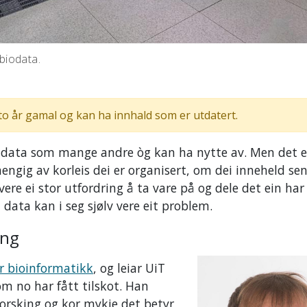
biodata.
to år gamal og kan ha innhald som er utdatert.
 data som mange andre òg kan ha nytte av. Men det er
hengig av korleis dei er organisert, om dei inneheld sen
ere ei stor utfordring å ta vare på og dele det ein har
ata kan i seg sjølv vere eit problem.
ing
or bioinformatikk
, og leiar UiT
m no har fått tilskot. Han
forsking og kor mykje det betyr