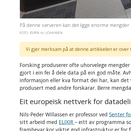
På denne serveren kan det ligge enorme mengder 
FOTO: ESPEN ALI JOHANSEN
Vi gjer merksam på at denne artikkelen er over 
Forsking produserer ofte uhorvelege mengder
gjort i ein fei å dele data på ein god måte. Av
informasjon eller kva format dei har, kan det v
produsert med andre forskarar. Berre mengda d
Eit europeisk nettverk for datadel
Nils-Peder Willassen er professor ved
Senter f
sitt arbeid med
ELIXIR
– eitt av programma so
framhevar kor viktig god infrastruktur er for 