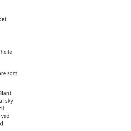
det
 heile
våre som
 Blant
al sky
il
 ved
od