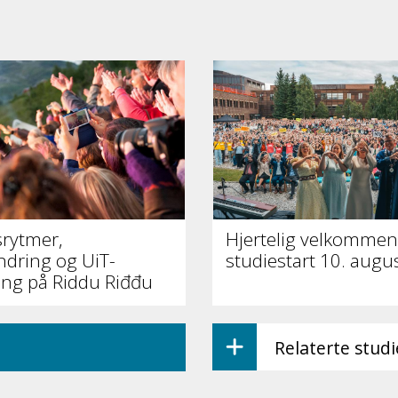
srytmer,
Hjertelig velkommen 
ndring og UiT-
studiestart 10. augu
ing på Riddu Riđđu
Relaterte stud