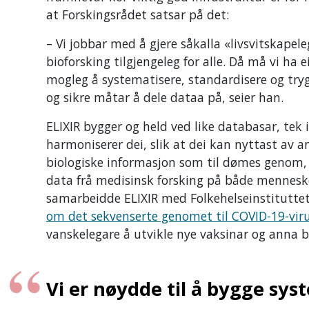
at Forskingsrådet satsar på det:
– Vi jobbar med å gjere såkalla «livsvitskapel
bioforsking tilgjengeleg for alle. Då må vi ha
mogleg å systematisere, standardisere og trygg
og sikre måtar å dele dataa på, seier han.
ELIXIR bygger og held ved like databasar, tek
harmoniserer dei, slik at dei kan nyttast av 
biologiske informasjon som til dømes genom,
data frå medisinsk forsking på både menneske
samarbeidde ELIXIR med Folkehelseinstitutt
om det sekvenserte genomet til COVID-19-vir
vanskelegare å utvikle nye vaksinar og anna 
Vi er nøydde til å bygge syst