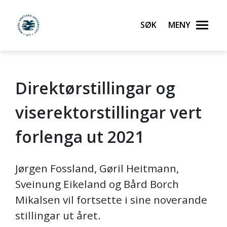
Søk
Meny
UiT Norges arktiske universitet
Direktørstillingar og
Gå til hovedinnhold
viserektorstillingar vert
forlenga ut 2021
Jørgen Fossland, Gøril Heitmann,
Sveinung Eikeland og Bård Borch
Mikalsen vil fortsette i sine noverande
stillingar ut året.