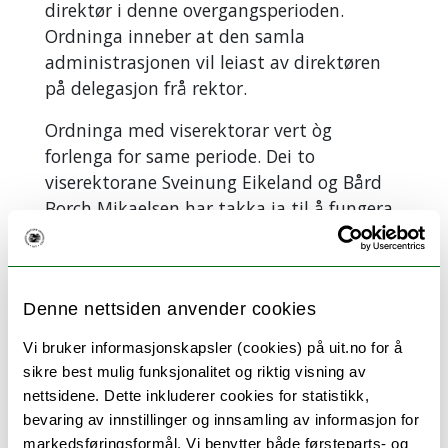
direktør i denne overgangsperioden.
Ordninga inneber at den samla
administrasjonen vil leiast av direktøren
på delegasjon frå rektor.
Ordninga med viserektorar vert òg
forlenga for same periode. Dei to
viserektorane Sveinung Eikeland og Bård
Borch Mikaelsen har takka ja til å fungera
vidare i stillingane sine fram til 31.
desember i år.
Noverande organisering i
Denne nettsiden anvender cookies
fellesadministrasjonen i avdelingar, stab
Vi bruker informasjonskapsler (cookies) på uit.no for å
og seksjonar vert som følge av dette
sikre best mulig funksjonalitet og riktig visning av
uforandra ut 2021.
nettsidene. Dette inkluderer cookies for statistikk,
bevaring av innstillinger og innsamling av informasjon for
markedsføringsformål. Vi benytter både førsteparts- og