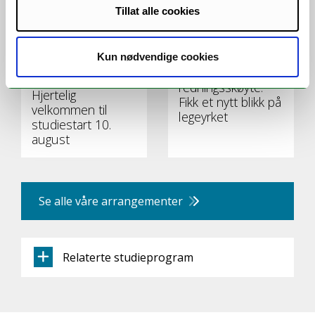
Tillat alle cookies
Kun nødvendige cookies
Fra Herkules til
redningsskøyte:
Hjertelig
Fikk et nytt blikk på
velkommen til
legeyrket
studiestart 10.
august
Se alle våre arrangementer
Relaterte studieprogram