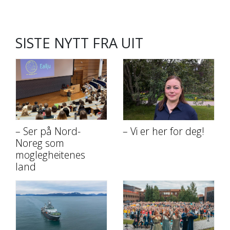
SISTE NYTT FRA UIT
– Ser på Nord-
– Vi er her for deg!
Noreg som
moglegheitenes
land