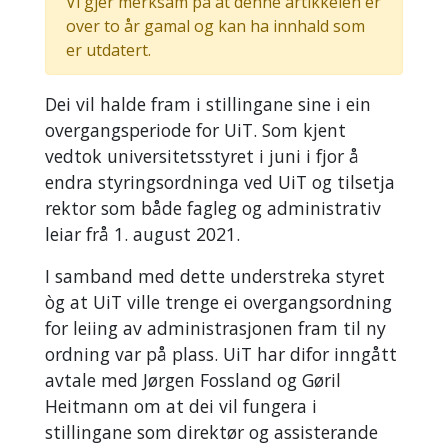
Vi gjer merksam på at denne artikkelen er
over to år gamal og kan ha innhald som
er utdatert.
Dei vil halde fram i stillingane sine i ein
overgangsperiode for UiT. Som kjent
vedtok universitetsstyret i juni i fjor å
endra styringsordninga ved UiT og tilsetja
rektor som både fagleg og administrativ
leiar frå 1. august 2021.
I samband med dette understreka styret
òg at UiT ville trenge ei overgangsordning
for leiing av administrasjonen fram til ny
ordning var på plass. UiT har difor inngått
avtale med Jørgen Fossland og Gøril
Heitmann om at dei vil fungera i
stillingane som direktør og assisterande