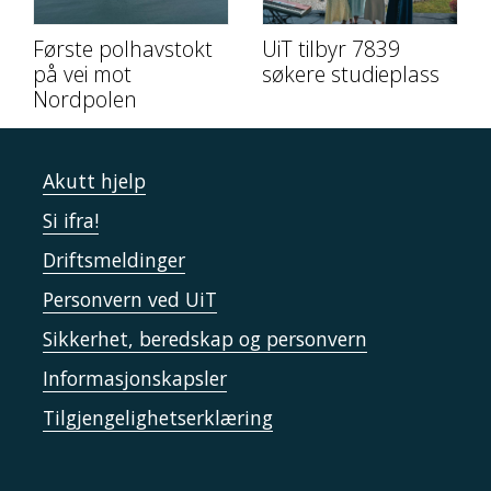
Første polhavstokt
UiT tilbyr 7839
på vei mot
søkere studieplass
Nordpolen
Akutt hjelp
Si ifra!
Driftsmeldinger
Personvern ved UiT
Sikkerhet, beredskap og personvern
Informasjonskapsler
Tilgjengelighetserklæring