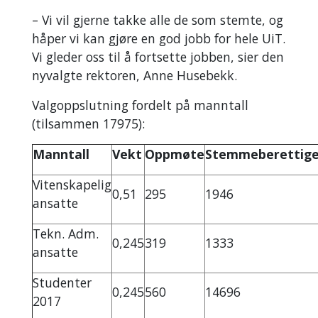
– Vi vil gjerne takke alle de som stemte, og
håper vi kan gjøre en god jobb for hele UiT.
Vi gleder oss til å fortsette jobben, sier den
nyvalgte rektoren, Anne Husebekk.
Valgoppslutning fordelt på manntall
(tilsammen 17975):
Manntall
Vekt
Oppmøte
Stemmeberettig
Vitenskapelig
0,51
295
1946
ansatte
Tekn. Adm.
0,245
319
1333
ansatte
Studenter
0,245
560
14696
2017