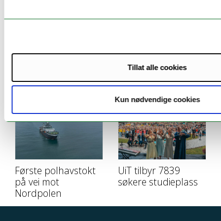
– Ser på Nord-
– Vi er her for deg!
Noreg som
Tillat alle cookies
moglegheitenes
land
Kun nødvendige cookies
Første polhavstokt
UiT tilbyr 7839
på vei mot
søkere studieplass
Nordpolen