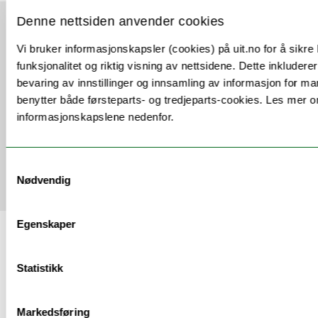
Denne nettsiden anvender cookies
VI ANBEFALER
Vi bruker informasjonskapsler (cookies) på uit.no for å sikre
funksjonalitet og riktig visning av nettsidene. Dette inkluderer
bevaring av innstillinger og innsamling av informasjon for ma
Se alle våre arrangementer
benytter både førsteparts- og tredjeparts-cookies. Les mer o
informasjonskapslene nedenfor.
Relaterte studieprogram
Samtykkevalg
Nødvendig
Egenskaper
SISTE NYTT FRA UIT
Statistikk
Markedsføring