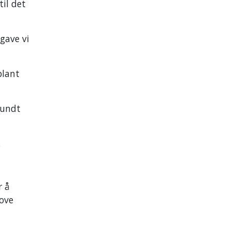
til det
gave vi
blant
rundt
.
r å
Tove