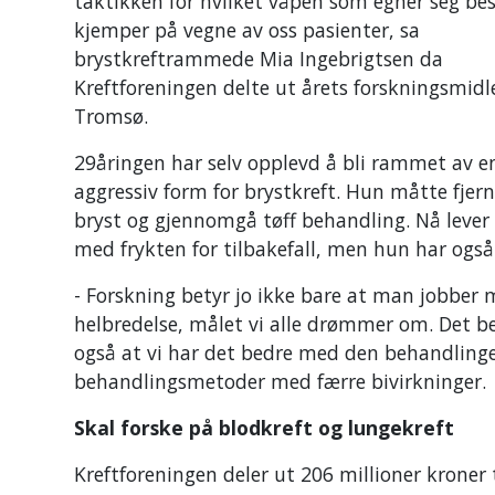
taktikken for hvilket våpen som egner seg be
kjemper på vegne av oss pasienter, sa
brystkreftrammede Mia Ingebrigtsen da
Kreftforeningen delte ut årets forskningsmidle
Tromsø.
29åringen har selv opplevd å bli rammet av e
aggressiv form for brystkreft. Hun måtte fjern
bryst og gjennomgå tøff behandling. Nå lever
med frykten for tilbakefall, men hun har også
- Forskning betyr jo ikke bare at man jobber 
helbredelse, målet vi alle drømmer om. Det b
også at vi har det bedre med den behandlingen 
behandlingsmetoder med færre bivirkninger.
Skal forske på blodkreft og lungekreft
Kreftforeningen deler ut 206 millioner kroner ti