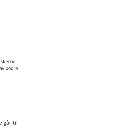
orskerne
 av bedre
 går til