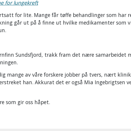
e for lungekreft
ortsatt for lite. Mange får tøffe behandlinger som har r
skning går ut på å finne ut hvilke medikamenter som v
un.
Arnfinn Sundsfjord, trakk fram det nære samarbeidet
kningen.
eldig mange av våre forskere jobber på tvers, nært klini
derstreket han. Akkurat det er også Mia Ingebrigtsen v
ere som gir oss håpet.