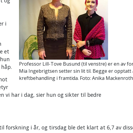
st og
r i
n
e et
 hun
Professor Lill-Tove Busund (til venstre) er en av f
 håp.
Mia Ingebrigtsen setter sin lit til. Begge er opptatt
kreftbehandling i framtida. Foto: Anika Mackenroth
mot
etyr
vi har i dag, sier hun og sikter til bedre
l forskning i år, og tirsdag ble det klart at 6,7 av disse