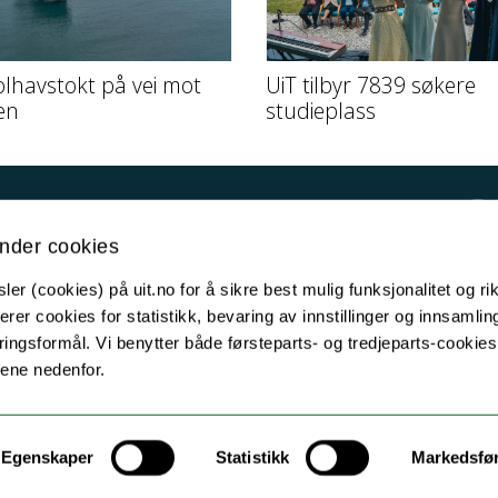
olhavstokt på vei mot
UiT tilbyr 7839 søkere
en
studieplass
Kontakt UiT
nder cookies
For media
er (cookies) på uit.no for å sikre best mulig funksjonalitet og rik
For skoler
erer cookies for statistikk, bevaring av innstillinger og innsamlin
Ledige stillinger
ingsformål. Vi benytter både førsteparts- og tredjeparts-cookie
lene nedenfor.
English website
Logg inn
Egenskaper
Statistikk
Markedsfø