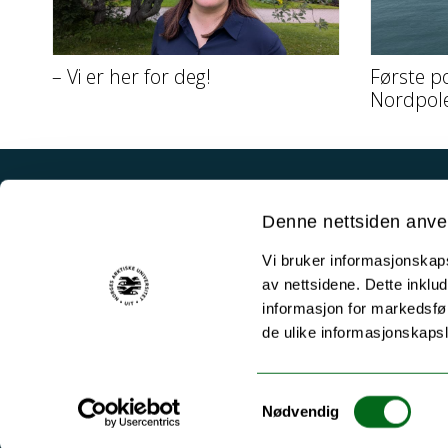
– Vi er her for deg!
Første p
Nordpol
Akutt hjelp
Denne nettsiden anve
Si ifra!
Vi bruker informasjonskapsl
Driftsmeldinger
av nettsidene. Dette inklud
Personvern ved UiT
informasjon for markedsfør
de ulike informasjonskaps
Sikkerhet, beredskap og personvern
Informasjonskapsler
Samtykkevalg
Tilgjengelighetserklæring
Nødvendig