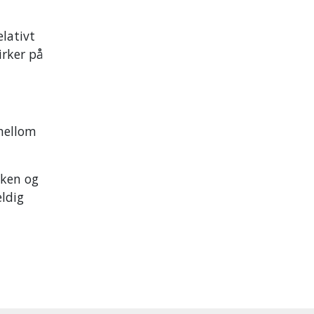
elativt
irker på
 mellom
kken og
eldig