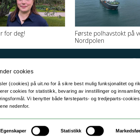
er for deg!
Første polhavstokt på v
Nordpolen
Kontakt UiT
nder cookies
For media
er (cookies) på uit.no for å sikre best mulig funksjonalitet og rik
For skoler
erer cookies for statistikk, bevaring av innstillinger og innsamlin
Ledige stillinger
ingsformål. Vi benytter både førsteparts- og tredjeparts-cookie
lene nedenfor.
English website
Logg inn
Egenskaper
Statistikk
Markedsfø