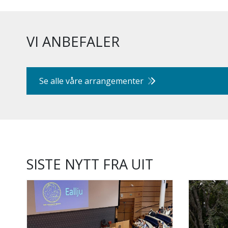
VI ANBEFALER
Se alle våre arrangementer
SISTE NYTT FRA UIT