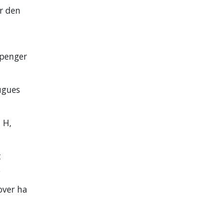
or den
epenger
ugues
 H,
t
.
over ha