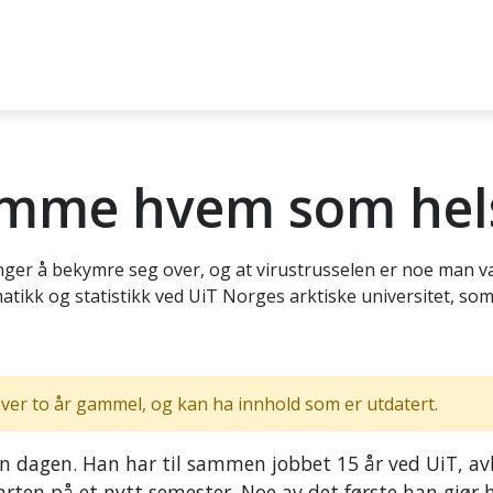
amme hvem som hels
ger å bekymre seg over, og at virustrusselen er noe man va
atikk og statistikk ved UiT Norges arktiske universitet, som 
ver to år gammel, og kan ha innhold som er utdatert.
en dagen. Han har til sammen jobbet 15 år ved UiT, av
arten på et nytt semester. Noe av det første han gjør 