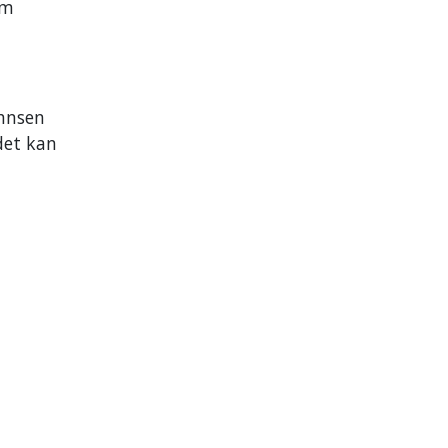
om
ohnsen
det kan