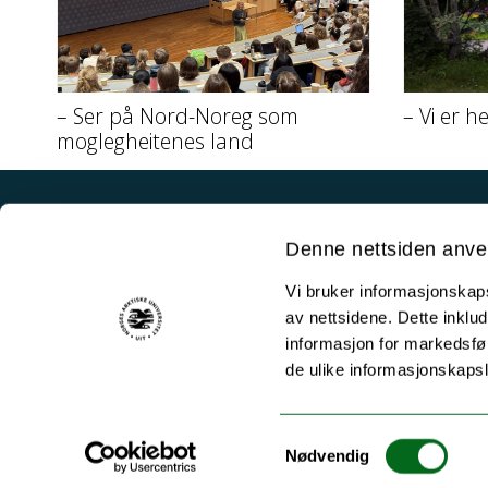
– Ser på Nord-Noreg som
– Vi er h
moglegheitenes land
Akutt hjelp
Denne nettsiden anve
Si ifra!
Vi bruker informasjonskapsl
Driftsmeldinger
av nettsidene. Dette inklud
Personvern ved UiT
informasjon for markedsfør
de ulike informasjonskaps
Sikkerhet, beredskap og personvern
Informasjonskapsler
Samtykkevalg
Tilgjengelighetserklæring
Nødvendig