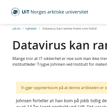
UiT Norges arktiske universitet
Gå til hovedinnhold
uit.no
nyheter
Datavirus kan ramme hvem som helst!
Datavirus kan r
Mange tror at IT-sikkerhet er noe som man ikke tren
instituttleder Trygve Johnsen ved Institutt for matem
Vi gjør oppmerksom på at denne artikkelen er o
Johnsen forteller at han kom på jobb tidlig d
av et 13 års langt opphold ved UiB. Det var st