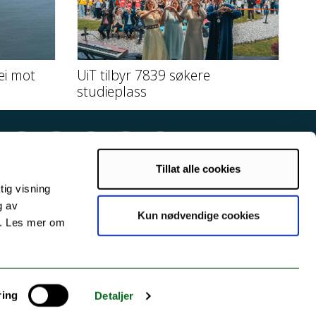
ei mot
UiT tilbyr 7839 søkere
studieplass
Tillat alle cookies
tig visning
g av
Kun nødvendige cookies
s. Les mer om
ring
Detaljer