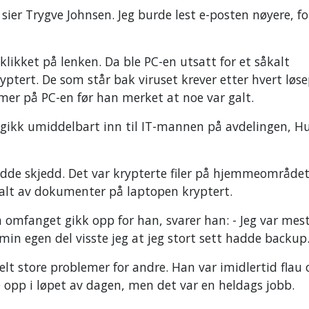
sier Trygve Johnsen. Jeg burde lest e-posten nøyere, f
klikket på lenken. Da ble PC-en utsatt for et såkalt
kryptert. De som står bak viruset krever etter hvert løs
tt mer på PC-en før han merket at noe var galt.
g gikk umiddelbart inn til IT-mannen på avdelingen, H
adde skjedd. Det var krypterte filer på hjemmeområdet
var alt av dokumenter på laptopen kryptert.
omfanget gikk opp for han, svarer han: - Jeg var mes
min egen del visste jeg at jeg stort sett hadde backup
helt store problemer for andre. Han var imidlertid flau 
opp i løpet av dagen, men det var en heldags jobb.