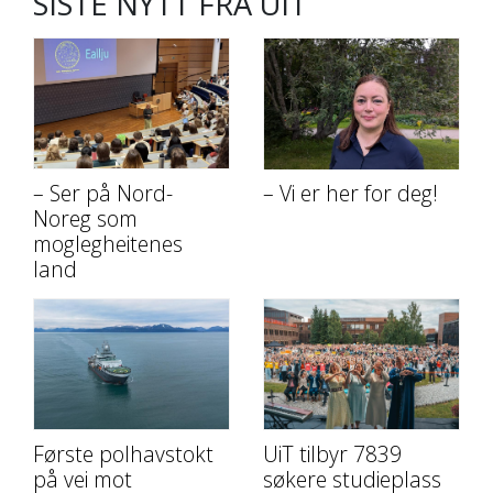
SISTE NYTT FRA UIT
– Ser på Nord-
– Vi er her for deg!
Noreg som
moglegheitenes
land
Første polhavstokt
UiT tilbyr 7839
på vei mot
søkere studieplass