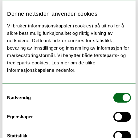
– Han er min store helt, og han ble kjent
Denne nettsiden anvender cookies
med mirakelmedisinen i 1943 da han
Vi bruker informasjonskapsler (cookies) på uit.no for å
besøkte USA, smiler Olsvik, og forteller at
sikre best mulig funksjonalitet og riktig visning av
Kvittingen hadde med seg enorme
nettsidene. Dette inkluderer cookies for statistikk,
mengder penicillin til Tromsø, noe som
bevaring av innstillinger og innsamling av informasjon for
gjorde den indremedisinske avdelingen ved
markedsføringsformål. Vi benytter både førsteparts- og
Tromsø sykehus til Norges ledende innen
tredjeparts-cookies. Les mer om de ulike
penicillinbehandling i Norge.
informasjonskapslene nedenfor.
Samtykkevalg
Les mer om penicillinets spennende
Nødvendig
historie på vår blogg
Raske fakta om penicillin
Egenskaper
1928 beskrev Sir Alexander
Fleming
den
Statistikk