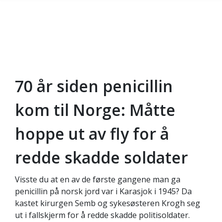
70 år siden penicillin
Gå til hovedinnhold
kom til Norge: Måtte
hoppe ut av fly for å
redde skadde soldater
Visste du at en av de første gangene man ga
penicillin på norsk jord var i Karasjok i 1945? Da
kastet kirurgen Semb og sykesøsteren Krogh seg
ut i fallskjerm for å redde skadde politisoldater.