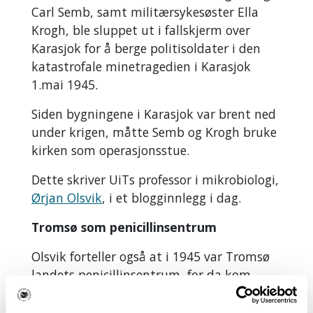
Carl Semb, samt militærsykesøster Ella
Krogh, ble sluppet ut i fallskjerm over
Karasjok for å berge politisoldater i den
katastrofale minetragedien i Karasjok
1.mai 1945.
Siden bygningene i Karasjok var brent ned
under krigen, måtte Semb og Krogh bruke
kirken som operasjonsstue.
Dette skriver UiTs professor i mikrobiologi,
Ørjan Olsvik
, i et blogginnlegg i dag.
Tromsø som penicillinsentrum
Olsvik forteller også at i 1945 var Tromsø
landets penicillinsentrum, for da kom
mikrobiolog og marinelege, Johannes
Kvittingen, til Tromsø.