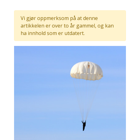
Vi gjør oppmerksom på at denne
artikkelen er over to år gammel, og kan
ha innhold som er utdatert.