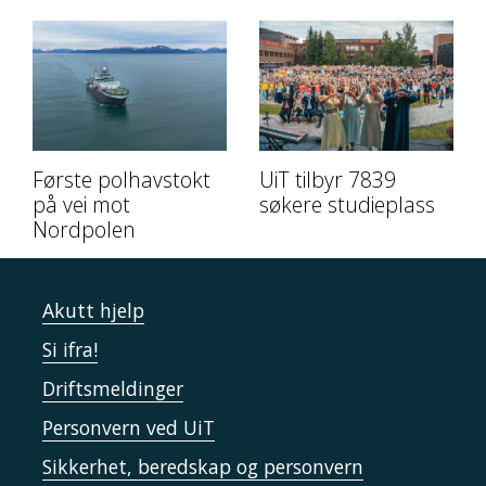
Første polhavstokt
UiT tilbyr 7839
på vei mot
søkere studieplass
Nordpolen
Akutt hjelp
Si ifra!
Driftsmeldinger
Personvern ved UiT
Sikkerhet, beredskap og personvern