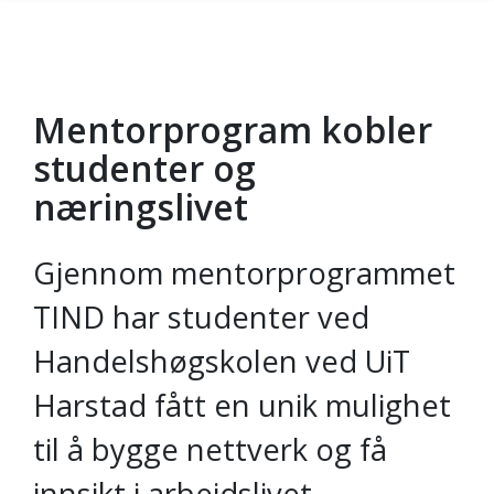
Mentorprogram kobler
Gå til hovedinnhold
studenter og
næringslivet
Gjennom mentorprogrammet
TIND har studenter ved
Handelshøgskolen ved UiT
Harstad fått en unik mulighet
til å bygge nettverk og få
innsikt i arbeidslivet.