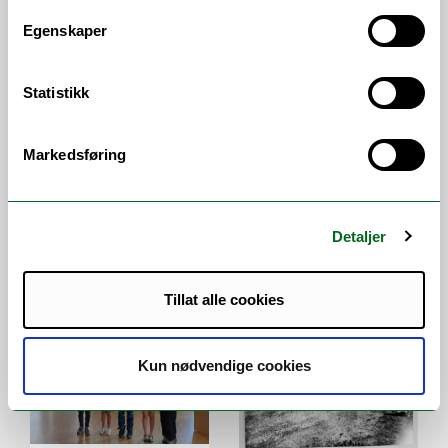
Egenskaper
VI ANBEFALER
Statistikk
Markedsføring
Hjertelig
UiT-ansatte blir
Detaljer
velkommen til
internasjonale
studiestart 10.
naturguider
august
Tillat alle cookies
Kun nødvendige cookies