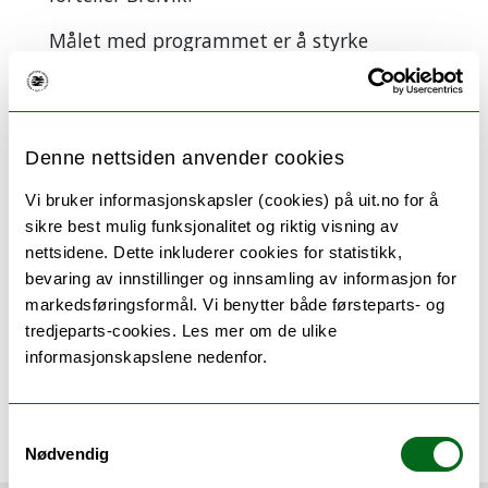
Målet med programmet er å styrke
koblingen mellom studenter og arbeidsliv,
og bidra til økt arbeidslivsrelevant for
studentene.
Denne nettsiden anvender cookies
Vi bruker informasjonskapsler (cookies) på uit.no for å
sikre best mulig funksjonalitet og riktig visning av
nettsidene. Dette inkluderer cookies for statistikk,
Kortnytt fra Handelshøgskolen ved UiT
bevaring av innstillinger og innsamling av informasjon for
markedsføringsformål. Vi benytter både førsteparts- og
tredjeparts-cookies. Les mer om de ulike
informasjonskapslene nedenfor.
Widerøe, Michele Renée
michele.r.wideroe@uit.no
Samtykkevalg
Nødvendig