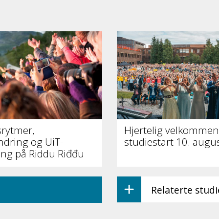
srytmer,
Hjertelig velkommen 
ndring og UiT-
studiestart 10. augu
ing på Riddu Riđđu
Relaterte stud