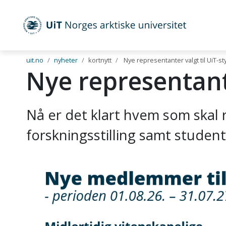
UiT Norges arktiske universitet
Gå til hovedinnhold
uit.no
nyheter
kortnytt
Nye representanter valgt til UiT-st
Nye representante
Nå er det klart hvem som skal 
forskningsstilling samt student