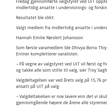
Fredag gjennomførte valgstyret ved UiT opptell
midlertidig ansatte i undervisnings- og forsk
Resultatet ble slikt:
Valgt medlem fra midlertidig ansatte i undervi
Hannah Emilie Rørslett Johansson
Som første varamedlem ble Dhivya Borra Thiy
Entner kompletterer varalisten.
–
På vegne av valgstyret ved UiT vil først og 
og takke alle som stilte til valg, sier Troy Sa
Valgdeltagelsen var ved årets valg på 15,76 
ansatt på UiT på valg.
–
Valgdeltakelsen er noe lavere enn det vi skul
gjennomgående høyere de årene alle styremedle