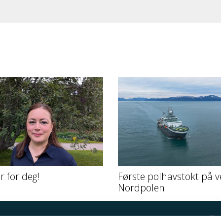
er for deg!
Første polhavstokt på v
Nordpolen