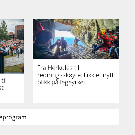
Fra Herkules til
redningsskøyte: Fikk et nytt
til
blikk på legeyrket
st
ieprogram