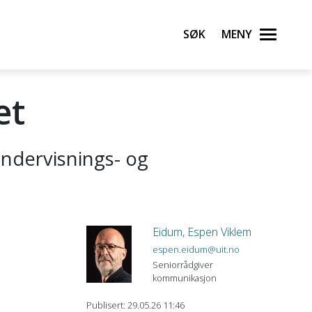
Søk
Meny
et
undervisnings- og
Eidum, Espen Viklem
espen.eidum@uit.no
Seniorrådgiver
kommunikasjon
Publisert: 29.05.26 11:46