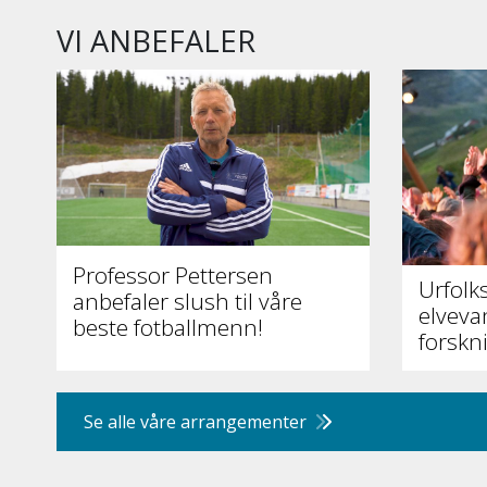
VI ANBEFALER
Professor Pettersen
Urfolk
anbefaler slush til våre
elveva
beste fotballmenn!
forskn
Se alle våre arrangementer