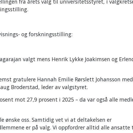
ingen fra årets valg til universitetsstyret, i valgkrets
ningsstilling.
snings- og forskningsstilling:
agarajan valgt mens Henrik Lykke Joakimsen og Erlen
fremst gratulere Hannah Emilie Rørslett Johansson med
ghaug Broderstad, leder av valgstyret.
prosent mot 27,9 prosent i 2025 – da var også alle me
le ønske oss. Samtidig vet vi at deltakelsen er
mmene er på valg. Vi oppfordrer alltid alle ansatte t