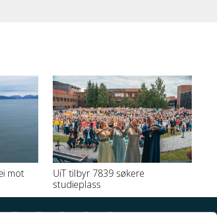
ei mot
UiT tilbyr 7839 søkere
studieplass