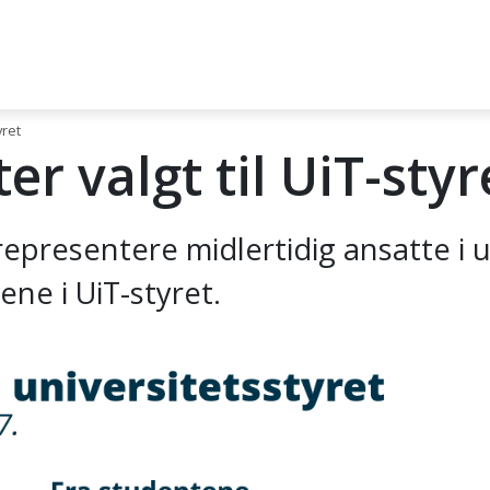
yret
r valgt til UiT-styr
representere midlertidig ansatte i 
ene i UiT-styret.