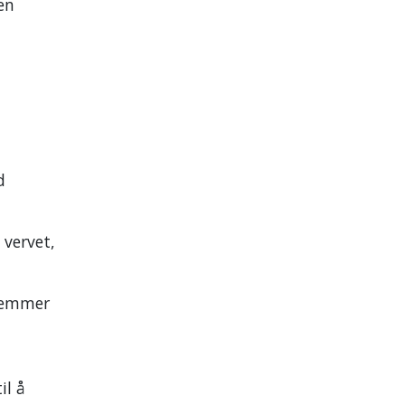
en
d
 vervet,
dlemmer
il å