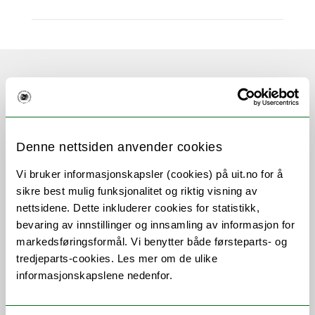
VI ANBEFALER
Denne nettsiden anvender cookies
Vi bruker informasjonskapsler (cookies) på uit.no for å
sikre best mulig funksjonalitet og riktig visning av
Professor
Urfolksrytmer,
nettsidene. Dette inkluderer cookies for statistikk,
Pettersen
elvevandring og
anbefaler slush til
bevaring av innstillinger og innsamling av informasjon for
UiT-forskning på
våre beste
markedsføringsformål. Vi benytter både førsteparts- og
Riddu Riđđu
fotballmenn!
tredjeparts-cookies. Les mer om de ulike
informasjonskapslene nedenfor.