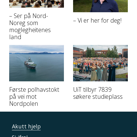
– Ser på Nord-
– Vi er her for deg!
Noreg som
moglegheitenes
land
Første polhavstokt
UiT tilbyr 7839
på vei mot
søkere studieplass
Nordpolen
Akutt hjelp