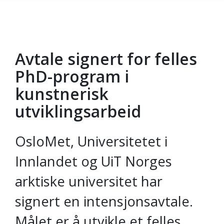
Avtale signert for felles
Gå til hovedinnhold
PhD-program i
kunstnerisk
utviklingsarbeid
OsloMet, Universitetet i
Innlandet og UiT Norges
arktiske universitet har
signert en intensjonsavtale.
Målet er å utvikle et felles