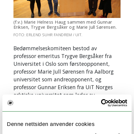
(f.v.) Marie Helness Haug sammen med Gunnar
Eriksen, Trygve Bergsåker og Marie Jull Sørensen.
FOTO: ERLEND SUHR FANDREM / UIT.
Bedømmelseskomiteen bestod av
professor emeritus Trygve Bergsåker fra
Universitet i Oslo som førsteopponent,
professor Marie Jull Sørensen fra Aalborg
universitet som andreopponent, og
professor Gunnar Eriksen fra UiT Norges
arktiske universitet som leder av
komiteen.
Disputasen ble ledet av prodekan for
forskning, professor Magne Frostad, ved
Denne nettsiden anvender cookies
Det juridiske fakultet ved UiT Norges