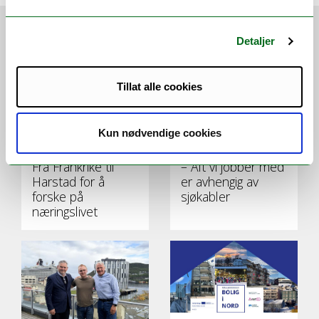
VI ANBEFALER
Detaljer
Tillat alle cookies
Kun nødvendige cookies
Fra Frankrike til
– Alt vi jobber med
Harstad for å
er avhengig av
forske på
sjøkabler
næringslivet