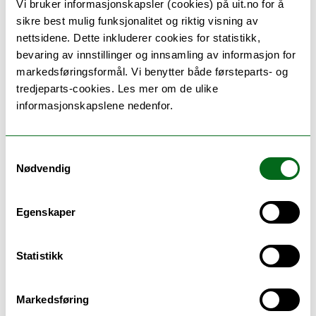
Vi bruker informasjonskapsler (cookies) på uit.no for å
arktiske universitet.
sikre best mulig funksjonalitet og riktig visning av
nettsidene. Dette inkluderer cookies for statistikk,
bevaring av innstillinger og innsamling av informasjon for
Denne kortnyttsaken er skrevet av studentansatt ved
markedsføringsformål. Vi benytter både førsteparts- og
fakultetet, masterstudent i rettsvitenskap Erlend Suhr
tredjeparts-cookies. Les mer om de ulike
Fandrem.
informasjonskapslene nedenfor.
Samtykkevalg
Nødvendig
Kortnytt fra Det juridiske fakultet
Egenskaper
Buksrud, Charlotte Sofie
charlotte.s.buksrud@uit.no
Statistikk
Kommunikasjonsrådgiver
Markedsføring