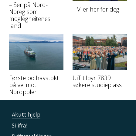
– Ser på Nord-
– Vi er her for deg!
Noreg som
moglegheitenes
land
Første polhavstokt
UiT tilbyr 7839
på vei mot
søkere studieplass
Nordpolen
Akutt hjelp
Si ifra!