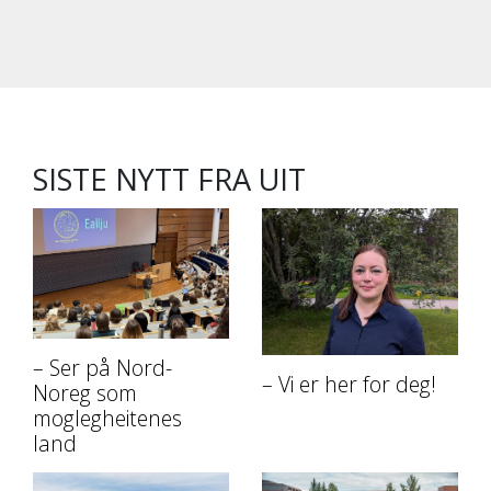
SISTE NYTT FRA UIT
– Ser på Nord-
– Vi er her for deg!
Noreg som
moglegheitenes
land