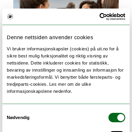
Denne nettsiden anvender cookies
Vi bruker informasjonskapsler (cookies) på uit.no for å
– En av de viktige tingene studentene
sikre best mulig funksjonalitet og riktig visning av
lærer på studiet er å være tolerante
nettsidene. Dette inkluderer cookies for statistikk,
bevaring av innstillinger og innsamling av informasjon for
overfor hverandre. Både på ulik kunnskap
markedsføringsformål. Vi benytter både førsteparts- og
og kompetanse. Men også ulik
tredjeparts-cookies. Les mer om de ulike
språkferdigheter. Hele kurset blir
informasjonskapslene nedenfor.
gjennomført på engelsk. Og for de aller
fleste er ikke engelsk morsmålet. Derfor er
det viktig at vi raskt klarer å bygge en
Samtykkevalg
trygghet i gruppa, slik at alle kunne tørre
Nødvendig
å snakke og skrive på engelsk – uansett