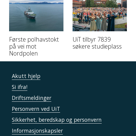
Første polhavstokt
UiT tilbyr 7839
på vei mot
søkere studieplass
Nordpolen
Akutt hjelp
Si ifra!
Driftsmeldinger
Personvern ved UiT
Sikkerhet, beredskap og personvern
Informasjonskapsler