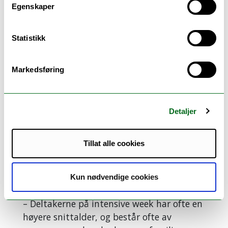
hvilket nivå engelsken var på, sier han.
Egenskaper
Han har fått god tilbakemelding fra
studentene, som har gitt uttrykk om at
Statistikk
det har vært ei fantastisk uke i Harstad.
Markedsføring
Detaljer
Tillat alle cookies
Kun nødvendige cookies
Forrige
Neste
– Deltakerne på intensive week har ofte en
høyere snittalder, og består ofte av