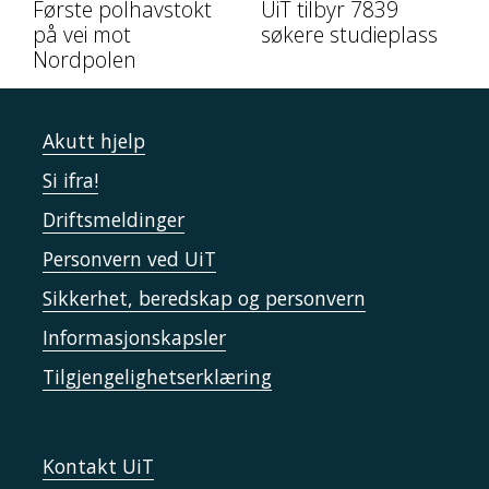
Første polhavstokt
UiT tilbyr 7839
på vei mot
søkere studieplass
Nordpolen
Akutt hjelp
Si ifra!
Driftsmeldinger
Personvern ved UiT
Sikkerhet, beredskap og personvern
Informasjonskapsler
Tilgjengelighetserklæring
Kontakt UiT