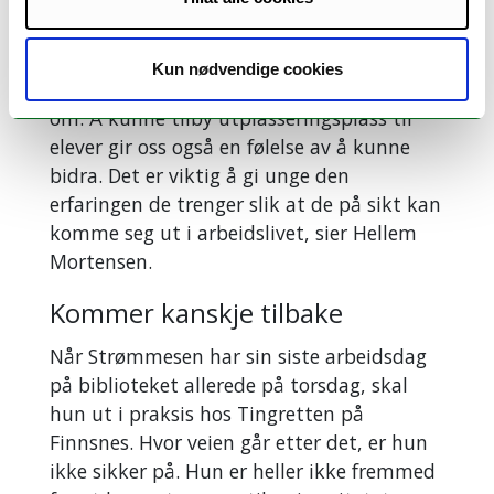
Samtidig synes hun det er viktig å
investere i unge og bygge dem opp.
Kun nødvendige cookies
– Det er fremtidens arbeidskraft vi snakker
om.
Å kunne tilby utplasseringsplass til
elever gir oss også en følelse av å kunne
bidra. Det er viktig å gi unge den
erfaringen de trenger slik at de på sikt kan
komme seg ut i arbeidslivet, sier Hellem
Mortensen.
Kommer kanskje tilbake
Når Strømmesen har sin siste arbeidsdag
på biblioteket allerede på torsdag, skal
hun ut i praksis hos Tingretten på
Finnsnes. Hvor veien går etter det, er hun
ikke sikker på. Hun er heller ikke fremmed