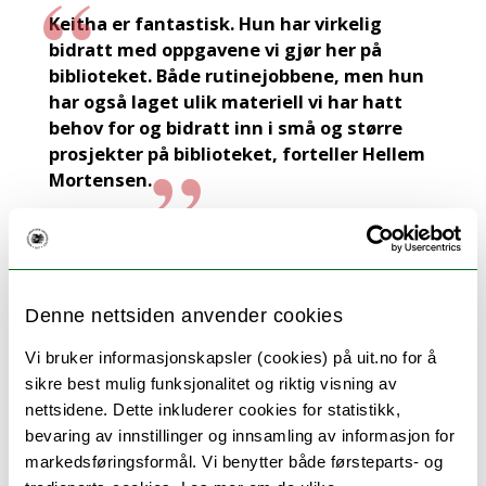
Keitha er fantastisk. Hun har virkelig
bidratt med oppgavene vi gjør her på
biblioteket. Både rutinejobbene, men hun
har også laget ulik materiell vi har hatt
behov for og bidratt inn i små og større
prosjekter på biblioteket, forteller Hellem
Mortensen.
– Det var Keitha som laget bokjuletreet
vårt i år. Hun er en positiv ja-person som
har tatt oppgaver og utfordringer lett,
Denne nettsiden anvender cookies
skryter Hellem Mortensen.
Vi bruker informasjonskapsler (cookies) på uit.no for å
Det å takke ja til å ha skoleelever på
sikre best mulig funksjonalitet og riktig visning av
utplassering, har ikke bare vært enkelt for
nettsidene. Dette inkluderer cookies for statistikk,
klassen til Strømmesen. Totalt er de fire
bevaring av innstillinger og innsamling av informasjon for
personer som i år skulle ut i utplassering
markedsføringsformål. Vi benytter både førsteparts- og
til lokale bedrifter. Bare to av de fire