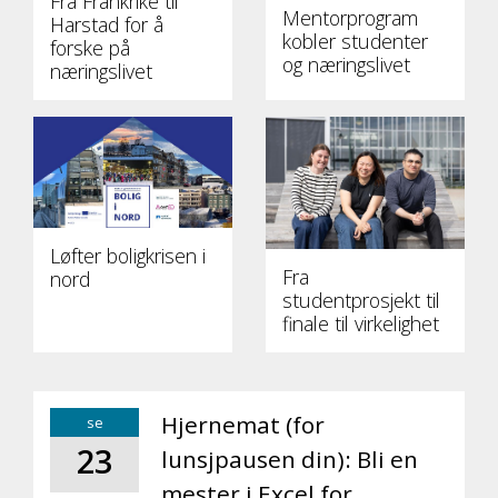
Fra Frankrike til
Mentorprogram
Harstad for å
kobler studenter
forske på
og næringslivet
næringslivet
Løfter boligkrisen i
Fra
nord
studentprosjekt til
finale til virkelighet
Hjernemat (for
se
23
lunsjpausen din): Bli en
mester i Excel for