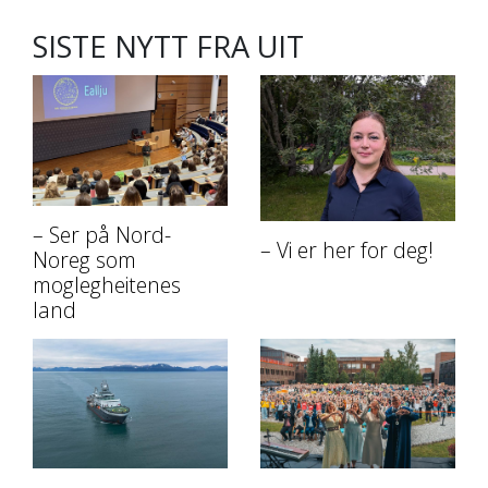
SISTE NYTT FRA UIT
– Ser på Nord-
– Vi er her for deg!
Noreg som
moglegheitenes
land