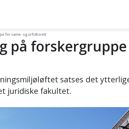
pe for same- og urfolksrett
ng på forskergruppe
ningsmiljøløftet satses det ytterli
t juridiske fakultet.