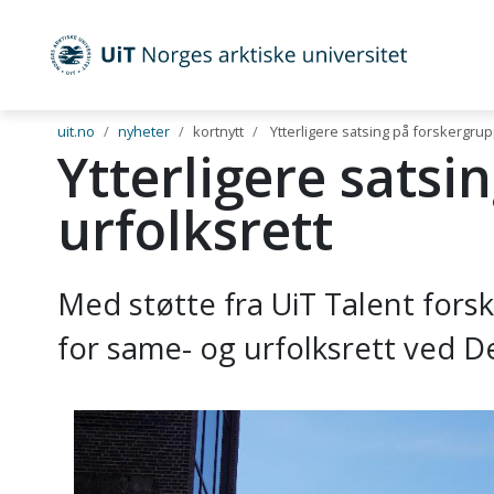
UiT Norges arktiske universitet
Gå til hovedinnhold
uit.no
nyheter
kortnytt
Ytterligere satsing på forskergrup
Ytterligere satsi
urfolksrett
Med støtte fra UiT Talent forsk
for same- og urfolksrett ved De