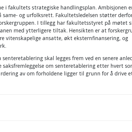
e i fakultets strategiske handlingsplan. Ambisjonen e
 same- og urfolksrett. Fakultetsledelsen støtter derfo
orskergruppen. I tillegg har fakultetsstyret på møtet si
lanen med ytterligere tiltak. Hensikten er at forskerg
ere vitenskapelige ansatte, økt eksternfinansering, og
rk.
 senteretablering skal legges frem ved en senere anle
e saksfremleggelse om senteretablering etter hvert s
dering av om forholdene ligger til grunn for å drive e