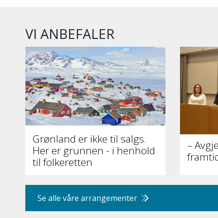
VI ANBEFALER
Grønland er ikke til salgs.
– Avgj
Her er grunnen - i henhold
framti
til folkeretten
Se alle våre arrangementer