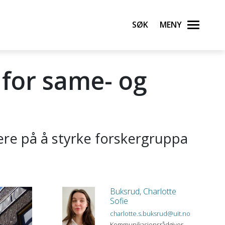
Søk
Meny
 for same- og
gere på å styrke forskergruppa
Buksrud, Charlotte
Sofie
charlotte.s.buksrud@uit.no
Kommunikasjonsrådgiver