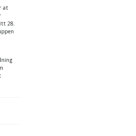
r at
r
tt 28.
ruppen
dning
om
t