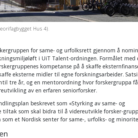
Teorifagbygget Hus 4).
forskergruppen for same- og urfolksrett gjennom å nomi
skningsmiljøløft i UiT Talent-ordningen. Formålet med
forskergruppenes kompetanse på å skaffe eksternfinans
kaffe eksterne midler til egne forskningsarbeider. Sats
nntil tre år, og en mentorordning hvor forskergruppa få
reutvikling av en erfaren seniorforsker.
ndlingsplan beskrevet som «Styrking av same- og
tiltak som skal bidra til å videreutvikle forsker-grup
 som et Nordisk senter for same-, urfolks- og minorite
sen