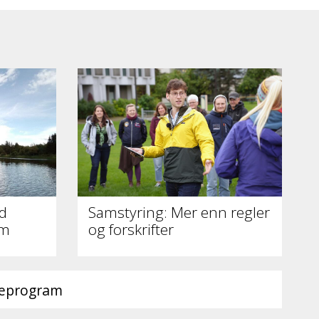
d
Samstyring: Mer enn regler
am
og forskrifter
ieprogram