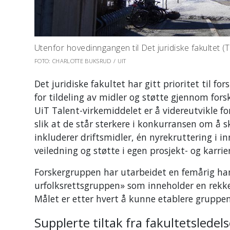
Utenfor hovedinngangen til Det juridiske fakultet (
FOTO: CHARLOTTE BUKSRUD / UIT
Det juridiske fakultet har gitt prioritet til 
for tildeling av midler og støtte gjennom for
UiT Talent-virkemiddelet er å videreutvikle 
slik at de står sterkere i konkurransen om å s
inkluderer driftsmidler, én nyrekruttering i i
veiledning og støtte i egen prosjekt- og karrie
Forskergruppen har utarbeidet en femårig ha
urfolksrettsgruppen» som inneholder en rekke 
Målet er etter hvert å kunne etablere gruppen
Supplerte tiltak fra fakultetsledel