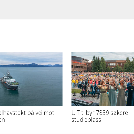
olhavstokt på vei mot
UiT tilbyr 7839 søkere
en
studieplass