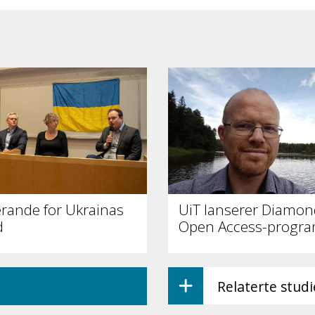
erande for Ukrainas
UiT lanserer Diamon
d
Open Access-progr
Relaterte stud