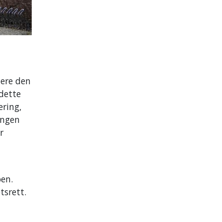
nere den
 dette
ering,
ingen
r
pen.
tsrett.