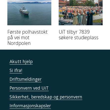
Første polhavstokt
UiT tilbyr 7839
på vei mot
søkere studieplass
Nordpolen
Akutt hjelp
Si ifra!
Driftsmeldinger
Personvern ved UiT
Sikkerhet, beredskap og personvern
Informasjonskapsler