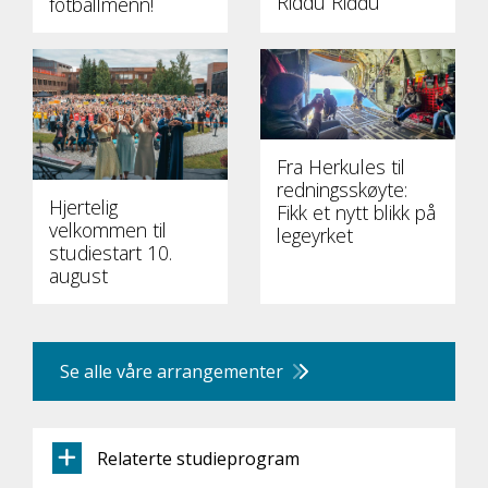
Riddu Riđđu
fotballmenn!
Fra Herkules til
redningsskøyte:
Hjertelig
Fikk et nytt blikk på
velkommen til
legeyrket
studiestart 10.
august
Se alle våre arrangementer
Relaterte studieprogram