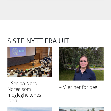
SISTE NYTT FRA UIT
– Ser på Nord-
– Vi er her for deg!
Noreg som
moglegheitenes
land