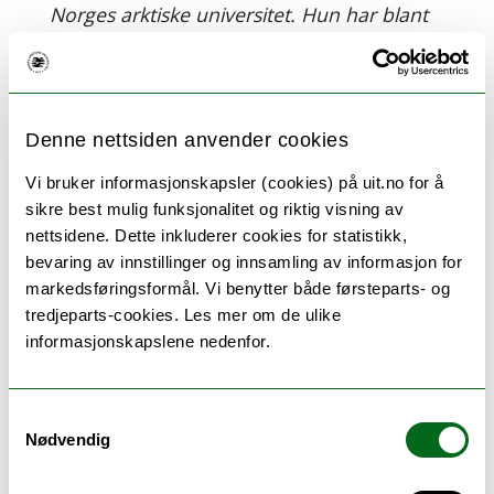
Norges arktiske universitet. Hun har blant
annet utviklet og implementert en rekke
pedagogiske metoder som har forbedret
læringserfaringen for studentene.
Denne nettsiden anvender cookies
Undervisningsprisen tildeles Marianne
Olsen, Institutt for helse- og
Vi bruker informasjonskapsler (cookies) på uit.no for å
omsorgsfag.
sikre best mulig funksjonalitet og riktig visning av
nettsidene. Dette inkluderer cookies for statistikk,
Gøril Eide Flaten
bevaring av innstillinger og innsamling av informasjon for
markedsføringsformål. Vi benytter både førsteparts- og
Utdrag fra begrunnelsen: har i en årrekke
tredjeparts-cookies. Les mer om de ulike
vært spesielt opptatt av allmennrettet
informasjonskapslene nedenfor.
formidling, og har gjort en ekstraordinær
innsats for å nå ut til publikum med
forskning og kunnskap fra sitt fagfelt, som
Samtykkevalg
er farmasi. Hun har vært proaktiv og har
Nødvendig
formidlet mye og allsidig – da hun ikke