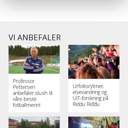
VI ANBEFALER
Professor
Urfolksrytmer,
Pettersen
elvevandring og
anbefaler slush til
UiT-forskning på
våre beste
Riddu Riđđu
fotballmenn!