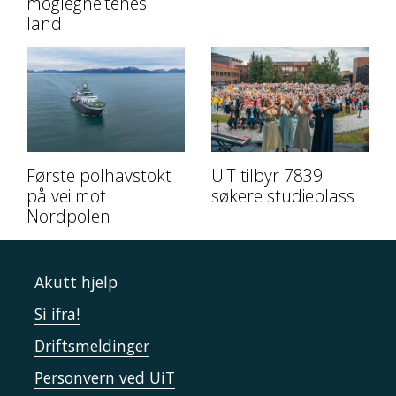
moglegheitenes
land
Første polhavstokt
UiT tilbyr 7839
på vei mot
søkere studieplass
Nordpolen
Akutt hjelp
Si ifra!
Driftsmeldinger
Personvern ved UiT