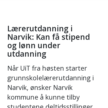
Lærerutdanning i
Gå til hovedinnhold
Narvik: Kan få stipend
og lønn under
utdanning
Når UiT fra høsten starter
grunnskolelærerutdanning i
Narvik, ønsker Narvik
kommune å kunne tilby
studentene deltidsstillinger