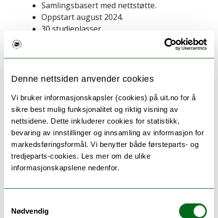
Samlingsbasert med nettstøtte.
Oppstart august 2024.
30 studieplasser.
3 samlinger i semesteret (på 3 dager) på
campus Narvik.
Nettundervisning i sanntid to
formiddager i uka mellom samlingene.
Denne nettsiden anvender cookies
Praksis i regionen/nært hjemsted (4-6
Vi bruker informasjonskapsler (cookies) på uit.no for å
uker praksis per studieår).
sikre best mulig funksjonalitet og riktig visning av
Fagene i utdanningen er norsk,
nettsidene. Dette inkluderer cookies for statistikk,
matematikk, naturfag og engelsk.
bevaring av innstillinger og innsamling av informasjon for
Master i begynneropplæring.
markedsføringsformål. Vi benytter både førsteparts- og
Mulighet for praksis i utlandet og et
tredjeparts-cookies. Les mer om de ulike
semester i utlandet på fjerde studieår.
informasjonskapslene nedenfor.
Her finner du mer informasjon om
utdanningen
Samtykkevalg
– Behovet for kvalifiserte lærere og
Nødvendig