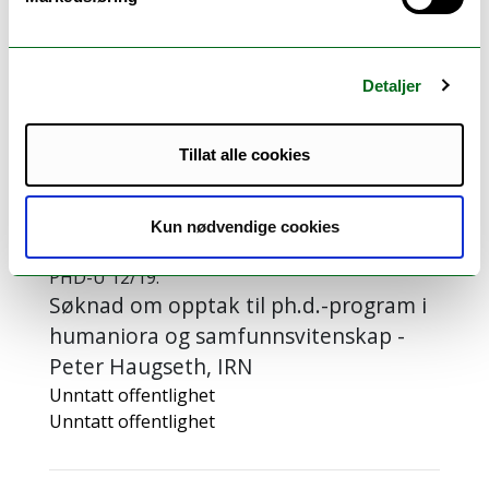
PHD-U 11/19:
Søknad om opptak til ph.d.-program i
Detaljer
humaniora og samfunnsvitenskap -
Lena Abrahamsen
Unntatt offentlighet
Tillat alle cookies
Unntatt offentlighet
Kun nødvendige cookies
PHD-U 12/19:
Søknad om opptak til ph.d.-program i
humaniora og samfunnsvitenskap -
Peter Haugseth, IRN
Unntatt offentlighet
Unntatt offentlighet