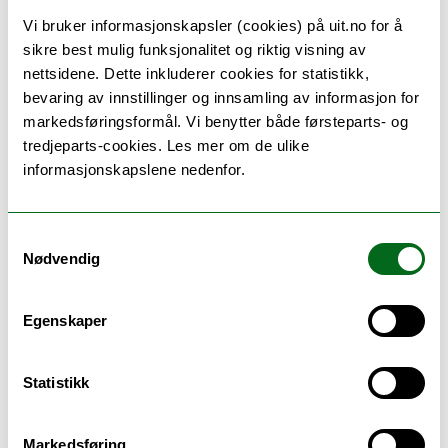
Vi bruker informasjonskapsler (cookies) på uit.no for å
PHD-U 9/19:
sikre best mulig funksjonalitet og riktig visning av
Opptak til ph.d.-program i humaniora
nettsidene. Dette inkluderer cookies for statistikk,
og samfunnsvitenskap - Petja Lyn
bevaring av innstillinger og innsamling av informasjon for
Langholz
markedsføringsformål. Vi benytter både førsteparts- og
Unntatt offentlighet
tredjeparts-cookies. Les mer om de ulike
Unntatt offentlighet
informasjonskapslene nedenfor.
Samtykkevalg
PHD-U 10/19:
Nødvendig
Søknad om opptak til ph.d.-program i
humaniora og samfunnsvitenskap -
Egenskaper
Vegard A. Olsen Yttergård
Unntatt offentlighet
Statistikk
Unntatt offentlighet
Markedsføring