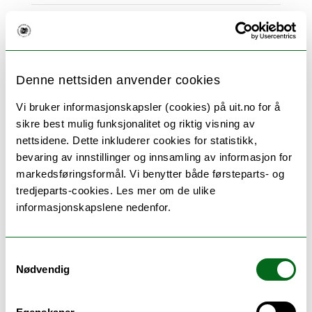
RS 4/19:
Referatsaker
Denne nettsiden anvender cookies
Vi bruker informasjonskapsler (cookies) på uit.no for å
LMU 9/19:
sikre best mulig funksjonalitet og riktig visning av
Rapportering av bruk av tildelte midler
nettsidene. Dette inkluderer cookies for statistikk,
Last ned
framlegg (LMU 9/19)
bevaring av innstillinger og innsamling av informasjon for
markedsføringsformål. Vi benytter både førsteparts- og
Last ned
protokoll (LMU 9/19)
tredjeparts-cookies. Les mer om de ulike
Vis vedlegg
informasjonskapslene nedenfor.
Samtykkevalg
LMU 10/19:
Nødvendig
Møteplan våren 2020
Last ned
framlegg (LMU 10/19)