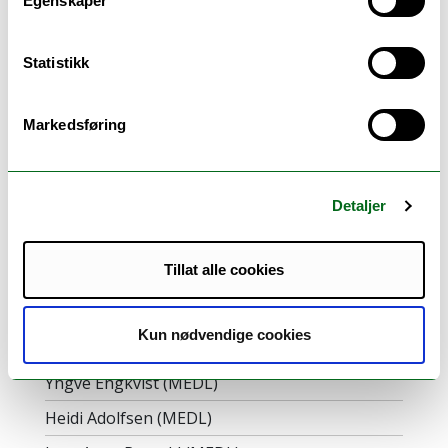
Egenskaper
Last ned
protokoll (LMU 10/19)
Statistikk
OS 11/19:
Markedsføring
Eventuelt
Detaljer
Til stede på møtet:
Tillat alle cookies
Eline Stenseth (AN)
Torill Varberg (AN)
Kun nødvendige cookies
Jorunn Tufthaug (LEDER)
Yngve Engkvist (MEDL)
Heidi Adolfsen (MEDL)