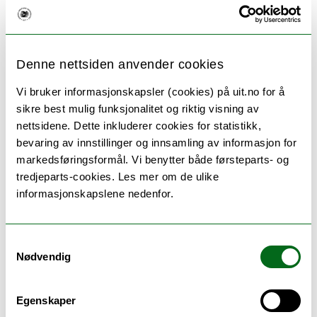
OS 2/19:
Referat og meldinger
Last ned
framlegg (OS 2/19)
Denne nettsiden anvender cookies
Vis vedlegg
Vi bruker informasjonskapsler (cookies) på uit.no for å
sikre best mulig funksjonalitet og riktig visning av
nettsidene. Dette inkluderer cookies for statistikk,
PHD-U 4/19:
bevaring av innstillinger og innsamling av informasjon for
Kvalitetssikringsrapport 2018 - ph.d.-
markedsføringsformål. Vi benytter både førsteparts- og
program i humaniora og
tredjeparts-cookies. Les mer om de ulike
informasjonskapslene nedenfor.
samfunnsvitenskap
Last ned
framlegg (PHD-U 4/19)
Last ned
protokoll (PHD-U 4/19)
Samtykkevalg
Nødvendig
Vis vedlegg
Egenskaper