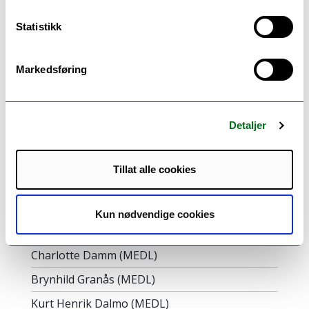
PHD-U 5/19:
Statistikk
Oppnevning av bedømmelseskomite
for ph.d.-graden i humaniora og
samfunnsvitenskap - Kanako Uzawa
Markedsføring
Last ned
framlegg (PHD-U 5/19)
Last ned
protokoll (PHD-U 5/19)
Detaljer
Vis vedlegg
Tillat alle cookies
Til stede på møtet:
Kun nødvendige cookies
Ann Therese Lotherington (LEDER)
Charlotte Damm (MEDL)
Brynhild Granås (MEDL)
Kurt Henrik Dalmo (MEDL)