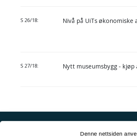
Nivå på UiTs økonomiske 
S 26/18:
Nytt museumsbygg - kjøp 
S 27/18:
Akutt hjelp
Denne nettsiden anve