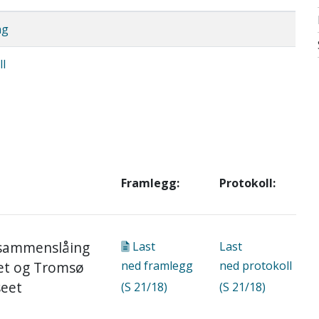
ng
l
Framlegg:
Protokoll:
 sammenslåing
Last
Last
tet og Tromsø
ned
framlegg
ned
protokoll
seet
(S 21/18)
(S 21/18)