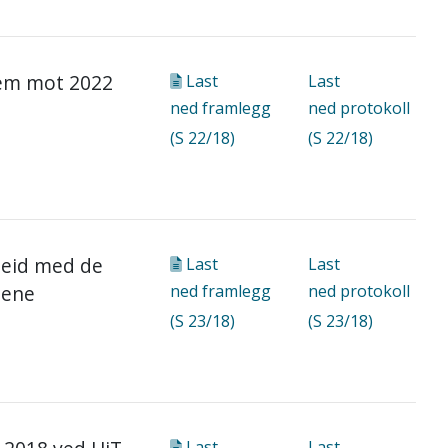
rem mot 2022
Last
Last
ned
framlegg
ned
protokoll
(S 22/18)
(S 22/18)
beid med de
Last
Last
dene
ned
framlegg
ned
protokoll
(S 23/18)
(S 23/18)
Last
Last