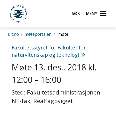
Søk
Meny
UiT Norges arktiske universitet
Gå til hovedinnhold
uit.no
møteportalen
møte
Fakultetsstyret for Fakultet for
naturvitenskap og teknologi
Møte 13. des.. 2018 kl.
12:00 – 16:00
Sted: Fakultetsadministrasjonen
NT-fak, Realfagbygget