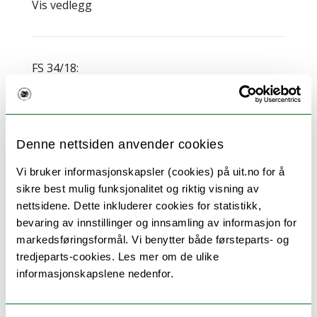
Vis vedlegg
FS 34/18:
Rapportering for årsplan 2018
Last ned
framlegg (FS 34/18)
Last ned
protokoll (FS 34/18)
Denne nettsiden anvender cookies
Vis vedlegg
Vi bruker informasjonskapsler (cookies) på uit.no for å
sikre best mulig funksjonalitet og riktig visning av
nettsidene. Dette inkluderer cookies for statistikk,
FS 35/18:
bevaring av innstillinger og innsamling av informasjon for
Foreløpig budsjettfordeling 2019 - NT-
markedsføringsformål. Vi benytter både førsteparts- og
fak
tredjeparts-cookies. Les mer om de ulike
informasjonskapslene nedenfor.
Last ned
framlegg (FS 35/18)
Last ned
protokoll (FS 35/18)