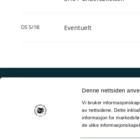
Eventuelt
OS 5/18:
Akutt hjelp
Denne nettsiden anve
Si ifra!
Vi bruker informasjonskapsl
Driftsmeldinger
av nettsidene. Dette inklud
Personvern ved UiT
informasjon for markedsfør
de ulike informasjonskaps
Sikkerhet, beredskap og personvern
Informasjonskapsler