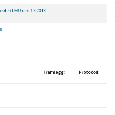
l møte i LMU den 1.3.2018
l
Framlegg:
Protokoll: