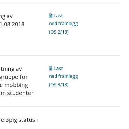
ng av
Last
01.08.2018
ned
framlegg
(OS 2/18)
tning av
Last
gruppe for
ned
framlegg
ere mobbing
(OS 3/18)
lom studenter
eløpig status i