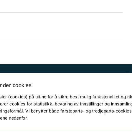
Kontakt UiT
nder cookies
For media
er (cookies) på uit.no for å sikre best mulig funksjonalitet og rik
For skoler
erer cookies for statistikk, bevaring av innstillinger og innsamlin
Ledige stillinger
ingsformål. Vi benytter både førsteparts- og tredjeparts-cookie
lene nedenfor.
English website
Logg inn