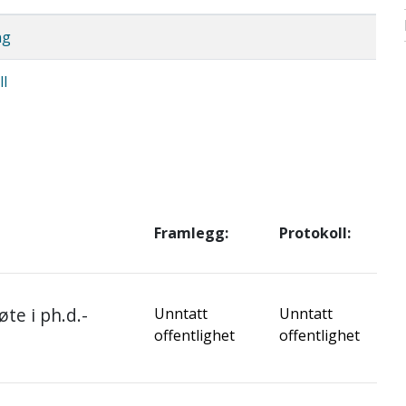
ng
l
Framlegg:
Protokoll:
te i ph.d.-
Unntatt
Unntatt
offentlighet
offentlighet