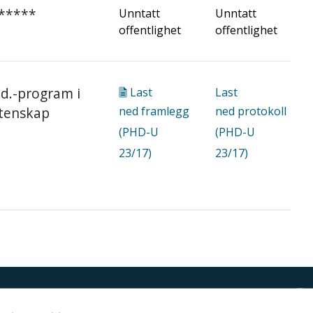
 *****
Unntatt
Unntatt
offentlighet
offentlighet
d.-program i
Last
Last
tenskap
ned
framlegg
ned
protokoll
(PHD-U
(PHD-U
23/17)
23/17)
Kontakt UiT