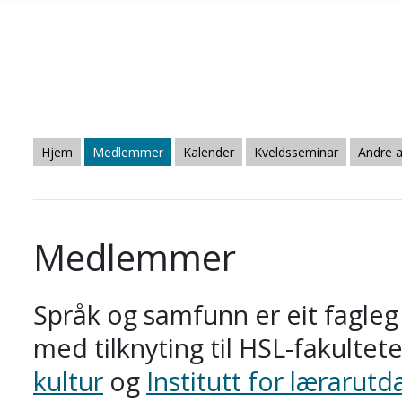
Gå til hovedinnhold
Hjem
Medlemmer
Kalender
Kveldsseminar
Andre a
Medlemmer
Språk og samfunn er eit fagleg 
med tilknyting til HSL-fakultete
kultur
og
Institutt for lærarut