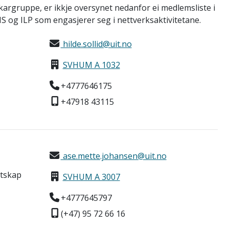
skargruppe, er ikkje oversynet nedanfor ei medlemsliste i
 IS og ILP som engasjerer seg i nettverksaktivitetane.
hilde.sollid@uit.no
SVHUM A 1032
+4777646175
+47918 43115
ase.mette.johansen@uit.no
itskap
SVHUM A 3007
+4777645797
(+47) 95 72 66 16