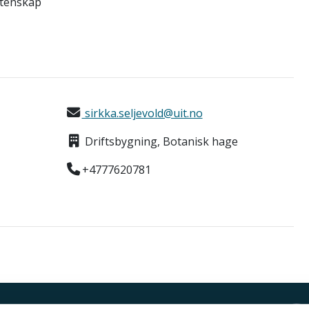
itenskap
sirkka.seljevold@uit.no
Driftsbygning, Botanisk hage
+4777620781