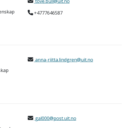
tove.bull@uit.no
tenskap
+4777646587
anna-riitta.lindgren@uit.no
skap
gal000@post.uit.no