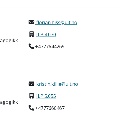
florian.hiss@uit.no
ILP 4.070
dagogikk
+4777644269
kristin.killie@uit.no
ILP 5.055
dagogikk
+4777660467