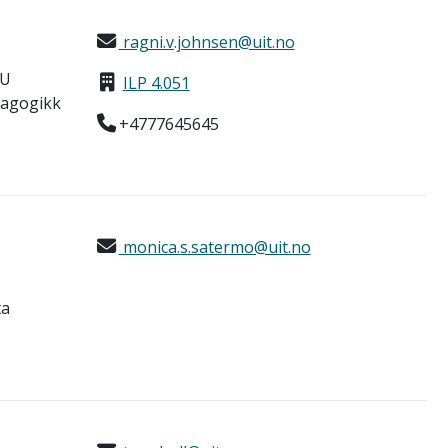
ragni.v.johnsen@uit.no
LU
ILP 4.051
dagogikk
+4777645645
monica.s.satermo@uit.no
ta