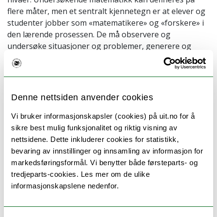
flere måter, men et sentralt kjennetegn er at elever og
studenter jobber som «matematikere» og «forskere» i
den lærende prosessen. De må observere og
undersøke situasjoner og problemer, generere og
teste hypoteser, lage modeller, diskutere, resonnere
og argumentere. Oppgavene og problemene de jobber
med er ofte kognitivt mer krevende enn tradisjonelle
matematikkoppgaver.
Denne nettsiden anvender cookies
Vårt forskningsfokus er spisset gjennom flere
Vi bruker informasjonskapsler (cookies) på uit.no for å
prosjekter rettet mot læring og undervisning i
sikre best mulig funksjonalitet og riktig visning av
undersøkende matematikk, men siden 2017 har vårt
nettsidene. Dette inkluderer cookies for statistikk,
hovedfokus vært det FINNUT-finansierte prosjektet
bevaring av innstillinger og innsamling av informasjon for
SUM – Sammenheng gjennom Undersøkende
markedsføringsformål. Vi benytter både førsteparts- og
Matematikk. Vi fikk i 2017 tildelt ca. 7,5 millioner fra
tredjeparts-cookies. Les mer om de ulike
Norges Forskningsråd til et 4-årig forsknings- og
informasjonskapslene nedenfor.
utviklingsprosjekt innen skole og utdanning. Målet
med prosjektet (SUM) er å bidra til utvikling av barn og
unges matematikklæring og motivasjon for