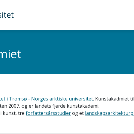
miet
tet i Tromsø - Norges arktiske universitet
. Kunstakadmiet t
n 2007, og er landets fjerde kunstakademi.
i kunst, tre
forfattersårsstudier
og et
landskapsarkitektur