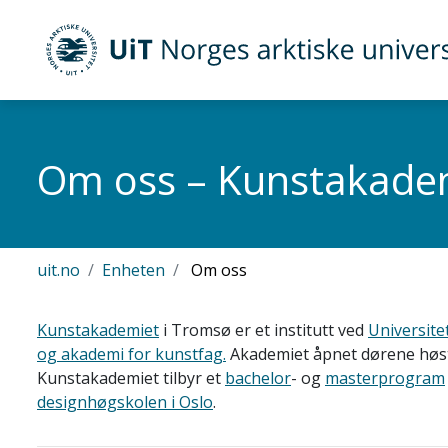
Gå til hovedinnhold
UiT Norges arktiske universitet
Om oss – Kunstakade
uit.no
Enheten
Om oss
Kunstakademiet
i Tromsø
er et institutt ved
Universite
og akademi for kunstfag.
Akademiet åpnet dørene høste
Kunstakademiet tilbyr et
bachelor
- og
masterprogram
designhøgskolen i Oslo
.