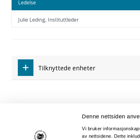
Ledelse
Julie Leding, Instituttleder
Tilknyttede enheter
Denne nettsiden anve
Akutt hjelp
Vi bruker informasjonskapsl
Si ifra!
av nettsidene. Dette inklud