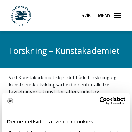
Gå til hovedinnhold
Søk
Meny
UiT Norges arktiske universitet
Forskning – Kunstakademiet
Ved Kunstakademiet skjer det både forskning og
kunstnerisk utviklingsarbeid innenfor alle tre
fagretninger – kunst, forfatterstudiet og
landskapsarkitektur. Forskningen og det
kunstneriske utviklingsarbeidet tar for en stor del
utgangspunkt i hvor Kunstakademiet er lokalisert –
i nord, i Sápmi og på Svalbard. Våre forskere er
Denne nettsiden anvender cookies
aktive deltakere i nasjonale og internasjonale