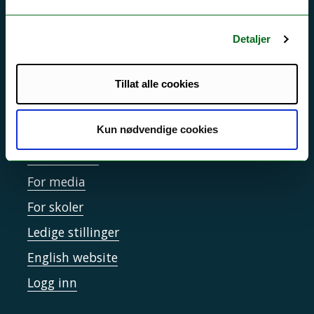
Personvern ved UiT
Detaljer
Sikkerhet, beredskap og personvern
Informasjonskapsler
Tillat alle cookies
Tilgjengelighetserklæring
Kun nødvendige cookies
Kontakt UiT
For media
For skoler
Ledige stillinger
English website
Logg inn