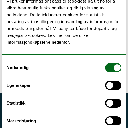
Vi bruker informasjonskapsler (cookies) på uit.no for å
nettverk, og offentliggjør sine arbeider og verk
sikre best mulig funksjonalitet og riktig visning av
nasjonalt og internasjonalt.
nettsidene. Dette inkluderer cookies for statistikk,
bevaring av innstillinger og innsamling av informasjon for
markedsføringsformål. Vi benytter både førsteparts- og
Våre forskningsgrupper og sentre
tredjeparts-cookies. Les mer om de ulike
informasjonskapslene nedenfor.
Publiseringer fra Nasjonalt vitenarkiv
Samtykkevalg
(NVA)
Nødvendig
Egenskaper
Statistikk
Akutt hjelp
Si ifra!
Markedsføring
Driftsmeldinger