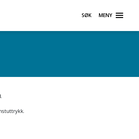
Søk
Meny
.
stuttrykk.