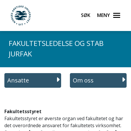
Gå til hovedinnhold
Søk
Meny
UiT Norges arktiske universitet
FAKULTETSLEDELSE OG STAB
JURFAK
Ansatte
Om oss
Fakultetsstyret
Fakultetsstyret er øverste organ ved fakultetet og har
det overordnede ansvaret for fakultetets virksomhet.