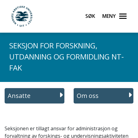
Gå til hovedinnhold
Søk
Meny
UiT Norges arktiske universitet
SEKSJON FOR FORSKNING,
UTDANNING OG FORMIDLING NT-
FAK
Ansatte
Om oss
Seksjonen er tillagt ansvar for administrasjon og
forvaltning av forskings- og undervisningsaktiviteten