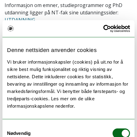
Informasjon om emner, studieprogrammer og PhD
utdanning ligger på NT-fak sine utdanningssider:
UTDANNING
Noen av linkene under krever pålogging på UiT sitt
intranett.
Denne nettsiden anvender cookies
Ansatte ved Seksjon for forskning,
Vi bruker informasjonskapsler (cookies) på uit.no for å
utdanning og formidling NT-fak:
sikre best mulig funksjonalitet og riktig visning av
nettsidene. Dette inkluderer cookies for statistikk,
bevaring av innstillinger og innsamling av informasjon for
markedsføringsformål. Vi benytter både førsteparts- og
tredjeparts-cookies. Les mer om de ulike
informasjonskapslene nedenfor.
Tilknyttede enheter
Samtykkevalg
Nødvendig