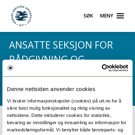
Gå til hovedinnhold
Søk
Meny
UiT Norges arktiske universitet
ANSATTE SEKSJON FOR
RÅDGIVNING OG
FORVALTNING (UTGÅTT)
Denne nettsiden anvender cookies
Vi bruker informasjonskapsler (cookies) på uit.no for å
sikre best mulig funksjonalitet og riktig visning av
nettsidene. Dette inkluderer cookies for statistikk,
A
B
C
D
E
F
G
H
I
J
K
L
M
N
bevaring av innstillinger og innsamling av informasjon for
O
P
Q
R
S
T
U
V
W
X
Y
Z
Æ
Ø
markedsføringsformål. Vi benytter både førsteparts- og
Å