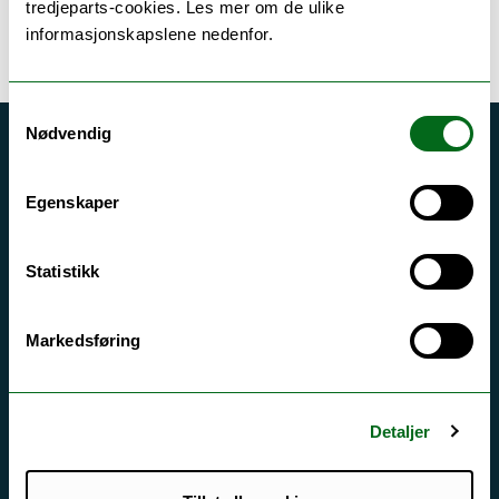
tredjeparts-cookies. Les mer om de ulike
informasjonskapslene nedenfor.
Samtykkevalg
Nødvendig
Akutt hjelp
Si ifra!
Egenskaper
Driftsmeldinger
Statistikk
Personvern ved UiT
Sikkerhet, beredskap og personvern
Markedsføring
Informasjonskapsler
Tilgjengelighetserklæring
Detaljer
Kontakt UiT