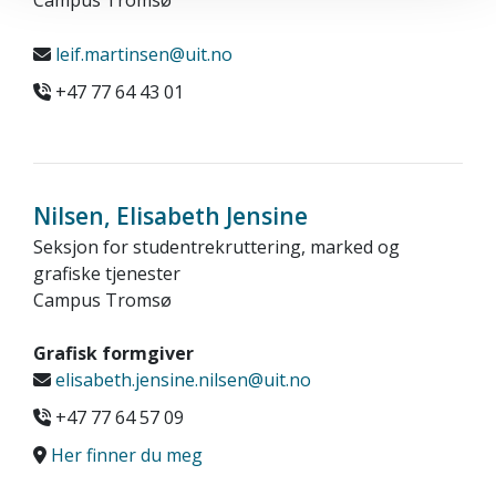
Campus Tromsø
leif.martinsen@uit.no
+47 77 64 43 01
Nilsen, Elisabeth Jensine
Seksjon for studentrekruttering, marked og
grafiske tjenester
Campus Tromsø
Grafisk formgiver
elisabeth.jensine.nilsen@uit.no
+47 77 64 57 09
Her finner du meg