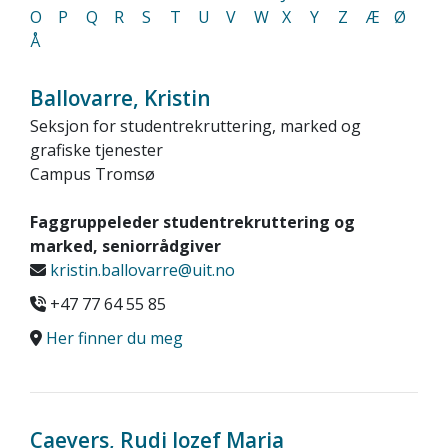
O
P
Q
R
S
T
U
V
W
X
Y
Z
Æ
Ø
Å
Ballovarre, Kristin
Seksjon for studentrekruttering, marked og
grafiske tjenester
Campus Tromsø
Faggruppeleder studentrekruttering og
marked, seniorrådgiver
kristin.ballovarre@uit.no
+47 77 64 55 85
Her finner du meg
Caeyers, Rudi Jozef Maria