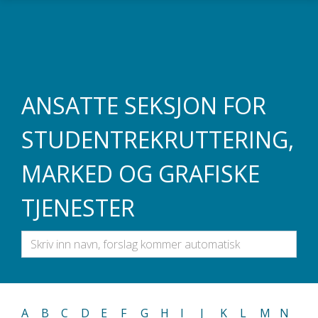
Gå til hovedinnhold
ANSATTE SEKSJON FOR
STUDENTREKRUTTERING,
MARKED OG GRAFISKE
TJENESTER
A
B
C
D
E
F
G
H
I
J
K
L
M
N