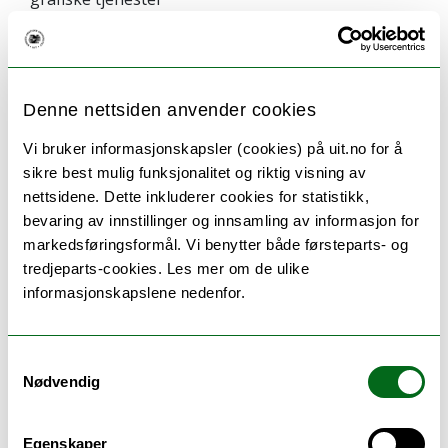
Campus
hanna.s.hjelmeland@uit.no
+47 77 64 41 61
Denne nettsiden anvender cookies
Her finner du meg
Vi bruker informasjonskapsler (cookies) på uit.no for å
sikre best mulig funksjonalitet og riktig visning av
nettsidene. Dette inkluderer cookies for statistikk,
bevaring av innstillinger og innsamling av informasjon for
Jenssen, Torje
markedsføringsformål. Vi benytter både førsteparts- og
Seksjon for studentrekruttering, marked og
tredjeparts-cookies. Les mer om de ulike
grafiske tjenester
informasjonskapslene nedenfor.
Campus Tromsø
Samtykkevalg
Førtrykk og trykk
Nødvendig
torje.jenssen@uit.no
+47 77 64 61 28
Egenskaper