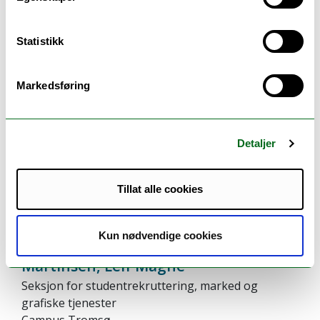
Statistikk
Lindhult, Nils
Seksjon for studentrekruttering, marked og
Markedsføring
grafiske tjenester
Campus Tromsø
Detaljer
Konstituert faggruppledere
nils.e.lindhult@uit.no
Tillat alle cookies
Her finner du meg
Kun nødvendige cookies
Martinsen, Leif Magne
Seksjon for studentrekruttering, marked og
grafiske tjenester