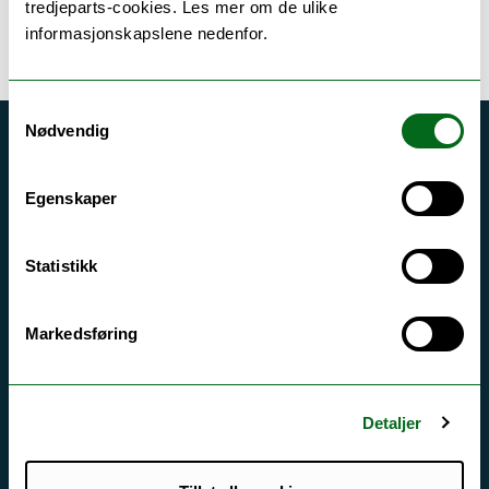
tredjeparts-cookies. Les mer om de ulike
informasjonskapslene nedenfor.
Samtykkevalg
Nødvendig
Akutt hjelp
Si ifra!
Egenskaper
Driftsmeldinger
Statistikk
Personvern ved UiT
Sikkerhet, beredskap og personvern
Markedsføring
Informasjonskapsler
Tilgjengelighetserklæring
Detaljer
Kontakt UiT