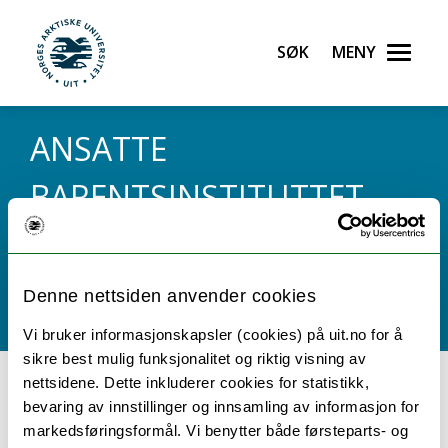
Gå til hovedinnhold
Søk
Meny
UiT Norges arktiske universitet
ANSATTE
BARENTSINSTITUTTET
(UTGÅTT)
Denne nettsiden anvender cookies
Vi bruker informasjonskapsler (cookies) på uit.no for å
sikre best mulig funksjonalitet og riktig visning av
nettsidene. Dette inkluderer cookies for statistikk,
A
B
C
D
E
F
G
H
I
J
K
L
M
N
bevaring av innstillinger og innsamling av informasjon for
O
P
Q
R
S
T
U
V
W
X
Y
Z
Æ
Ø
markedsføringsformål. Vi benytter både førsteparts- og
Å