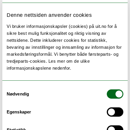
filip.maric@uit.no
Denne nettsiden anvender cookies
MH vest U.11.333
+47 77 64 59 03
Vi bruker informasjonskapsler (cookies) på uit.no for å
sikre best mulig funksjonalitet og riktig visning av
Forskningsinteresser
nettsidene. Dette inkluderer cookies for statistikk,
bevaring av innstillinger og innsamling av informasjon for
markedsføringsformål. Vi benytter både førsteparts- og
tredjeparts-cookies. Les mer om de ulike
Nikolaisen, Liv Johanne
informasjonskapslene nedenfor.
Studieprogramleder ved bachelorprogrammet i
fysioterapi
Samtykkevalg
Fysioterapi Bsc
Nødvendig
Det helsevitenskapelige fakultet
liv.j.nikolaisen@uit.no
Egenskaper
MH vest U.11.318
+47 77 66 06 52
Statistikk