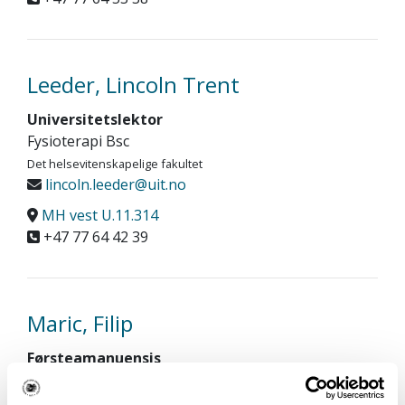
Leeder, Lincoln Trent
Universitetslektor
Fysioterapi Bsc
Det helsevitenskapelige fakultet
lincoln.leeder@uit.no
MH vest U.11.314
+47 77 64 42 39
Maric, Filip
Førsteamanuensis
Fysioterapi Bsc
Det helsevitenskapelige fakultet