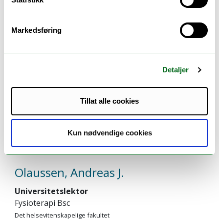
Nikolaisen, Morten
Markedsføring
Universitetslektor ved bachelorprogrammet i
fysioterapi
Detaljer
Fysioterapi Bsc
Det helsevitenskapelige fakultet
morten.nikolaisen@uit.no
Tillat alle cookies
MH vest U.11.315
+47 77 66 06 48
Kun nødvendige cookies
Olaussen, Andreas J.
Universitetslektor
Fysioterapi Bsc
Det helsevitenskapelige fakultet