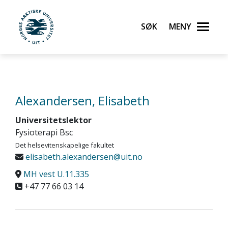
Gå til hovedinnhold
Søk
Meny
UiT Norges arktiske universitet
Alexandersen, Elisabeth
Universitetslektor
Fysioterapi Bsc
Det helsevitenskapelige fakultet
elisabeth.alexandersen@uit.no
MH vest U.11.335
+47 77 66 03 14