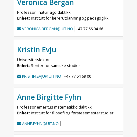
Veronica Bergan
Professor i naturfagdidaktikk
Enhet:
Institutt for lærerutdanning og pedagogikk
VERONICA.BERGAN@UIT.NO
+47 77 66 04 66
Kristin Evju
Universitetslektor
Enhet:
Senter for samiske studier
KRISTIN.EVJU@UIT.NO
+47 77 64 69 00
Anne Birgitte Fyhn
Professor emeritus matematikkdidaktikk
Enhet:
Institutt for filosofi og førstesemesterstudier
ANNE.FYHN@UIT.NO