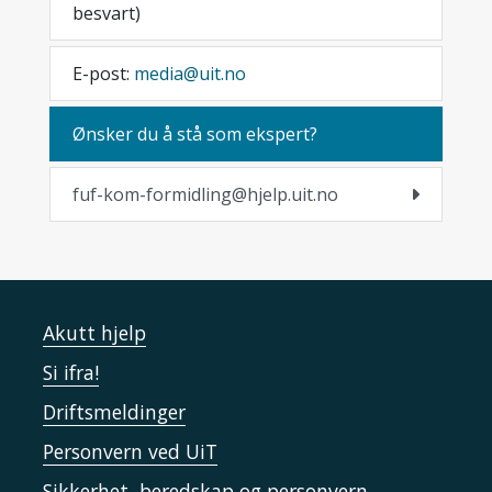
besvart)
E-post:
media@uit.no
Ønsker du å stå som ekspert?
fuf-kom-formidling@hjelp.uit.no
Akutt hjelp
Si ifra!
Driftsmeldinger
Personvern ved UiT
Sikkerhet, beredskap og personvern