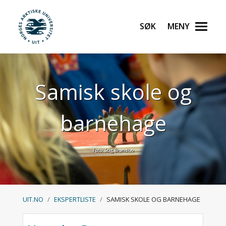
Søk
Meny
UiT Norges arktiske universitet
Gå til hovedinnhold
Samisk skole og
barnehage
Foto: Stig Brøndbo
UIT.NO
EKSPERTLISTE
SAMISK SKOLE OG BARNEHAGE