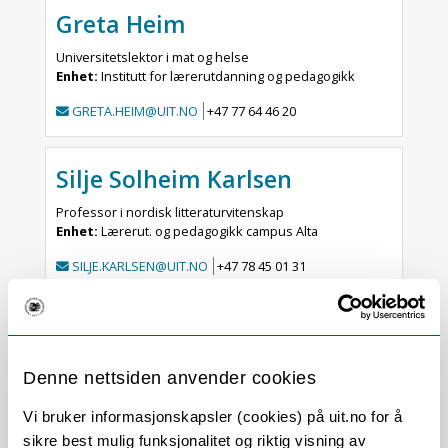
Greta Heim
Universitetslektor i mat og helse
Enhet:
Institutt for lærerutdanning og pedagogikk
GRETA.HEIM@UIT.NO
+47 77 64 46 20
Silje Solheim Karlsen
Professor i nordisk litteraturvitenskap
Enhet:
Lærerut. og pedagogikk campus Alta
SILJE.KARLSEN@UIT.NO
+47 78 45 01 31
Anne Myrstad
Dosent i samfunnsfagsdidaktikk
Denne nettsiden anvender cookies
Enhet:
Institutt for lærerutdanning og pedagogikk
Vi bruker informasjonskapsler (cookies) på uit.no for å
ANNE.MYRSTAD@UIT.NO
+47 77 66 04 42
sikre best mulig funksjonalitet og riktig visning av