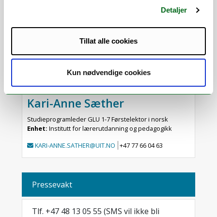
Detaljer
Anna-Maria Stenseth
Tillat alle cookies
Førsteamanuensis i pedagogikk
Enhet:
Institutt for lærerutdanning og pedagogikk
ANNA-MARIA.H.STENSETH@UIT.NO
+47 77 66 03 15
Kun nødvendige cookies
Kari-Anne Sæther
Studieprogramleder GLU 1-7 Førstelektor i norsk
Enhet:
Institutt for lærerutdanning og pedagogikk
KARI-ANNE.SATHER@UIT.NO
+47 77 66 04 63
Pressevakt
Tlf. +47 48 13 05 55 (SMS vil ikke bli