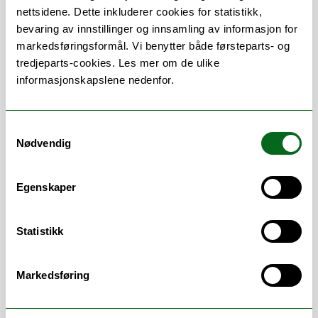
nettsidene. Dette inkluderer cookies for statistikk,
Torjer Andreas Olsen
bevaring av innstillinger og innsamling av informasjon for
markedsføringsformål. Vi benytter både førsteparts- og
Professor i urfolksstudier
tredjeparts-cookies. Les mer om de ulike
Enhet:
Senter for samiske studier
informasjonskapslene nedenfor.
TORJER.OLSEN@UIT.NO
+47 77 64 69 12
Samtykkevalg
Merete Saus
Nødvendig
Professor, forskergruppleder ICred
Enhet:
Institutt for lærerutdanning og pedagogikk
Egenskaper
MERETE.SAUS@UIT.NO
+47 77 62 32 74
Statistikk
Hilde Sollid
Professor i nordisk språkvitenskap
Markedsføring
Enhet:
Institutt for språk og kultur
HILDE.SOLLID@UIT.NO
+47 77 64 61 75