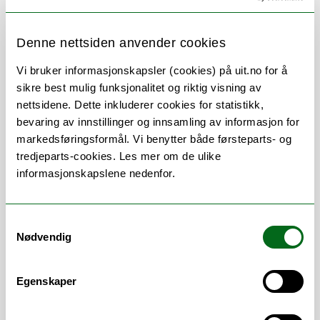
Siv Ellen Kraft
Professor, religionshistoriker
Denne nettsiden anvender cookies
Enhet:
Institutt for arkeologi, historie og
religionsvitenskap
Vi bruker informasjonskapsler (cookies) på uit.no for å
SIV.ELLEN.KRAFT@UIT.NO
+47 77 64 43 90
sikre best mulig funksjonalitet og riktig visning av
nettsidene. Dette inkluderer cookies for statistikk,
bevaring av innstillinger og innsamling av informasjon for
Pressevakt
markedsføringsformål. Vi benytter både førsteparts- og
tredjeparts-cookies. Les mer om de ulike
informasjonskapslene nedenfor.
Tlf. +47 48 13 05 55 (SMS vil ikke bli
besvart)
Samtykkevalg
E-post:
media@uit.no
Nødvendig
Ønsker du å stå som ekspert?
Egenskaper
fuf-kom-formidling@hjelp.uit.no