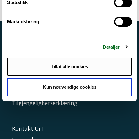
Statistikk
Markedsføring
Akutt hjelp
Si ifra!
Detaljer
Driftsmeldinger
Tillat alle cookies
Personvern ved UiT
Sikkerhet, beredskap og personvern
Kun nødvendige cookies
Informasjonskapsler
Tilgjengelighetserklæring
Kontakt UiT