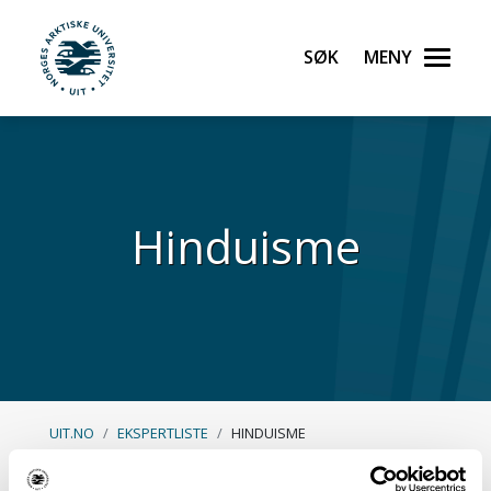
Søk
Meny
UiT Norges arktiske universitet
Gå til hovedinnhold
Hinduisme
UIT.NO
EKSPERTLISTE
HINDUISME