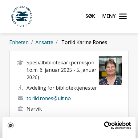
Gå til hovedinnhold
Søk
Meny
UiT Norges arktiske universitet
Enheten
Ansatte
Torild Karine Rones
Spesialbibliotekar (permisjon
f.o.m. 6. januar 2025 - 5. januar
2026)
Avdeling for bibliotektjenester
torild.rones@uit.no
Narvik
Her finner du meg