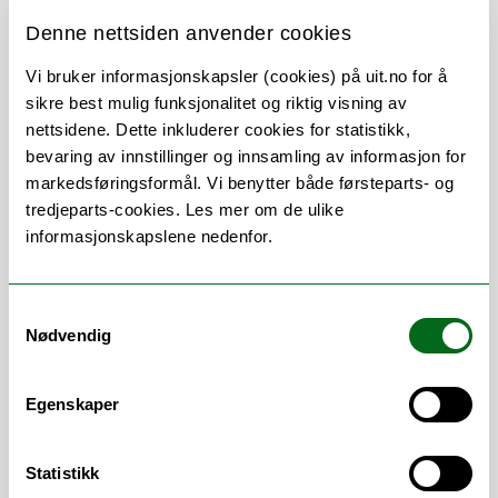
Denne nettsiden anvender cookies
Vi bruker informasjonskapsler (cookies) på uit.no for å
Om
Forskning og undervisning
sikre best mulig funksjonalitet og riktig visning av
nettsidene. Dette inkluderer cookies for statistikk,
Her finner du meg
bevaring av innstillinger og innsamling av informasjon for
markedsføringsformål. Vi benytter både førsteparts- og
tredjeparts-cookies. Les mer om de ulike
informasjonskapslene nedenfor.
Arbeidsområder
Samtykkevalg
Bibliotek
/
Biblioteksveiledning
/
Fjernlån
/
Nødvendig
Informasjonskompetanse
/
Litteratursøk
/
Undervisning
Egenskaper
Statistikk