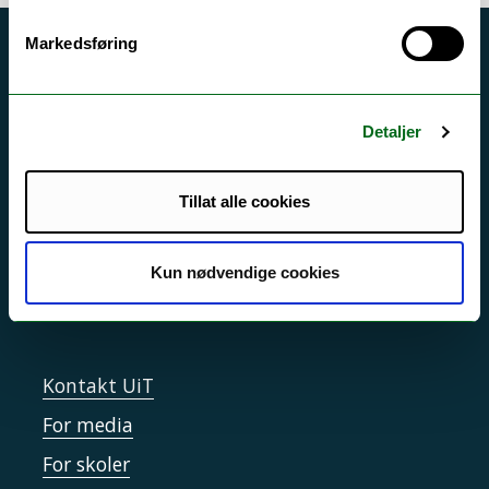
Markedsføring
Akutt hjelp
Si ifra!
Detaljer
Driftsmeldinger
Personvern ved UiT
Tillat alle cookies
Sikkerhet, beredskap og personvern
Informasjonskapsler
Kun nødvendige cookies
Tilgjengelighetserklæring
Kontakt UiT
For media
For skoler