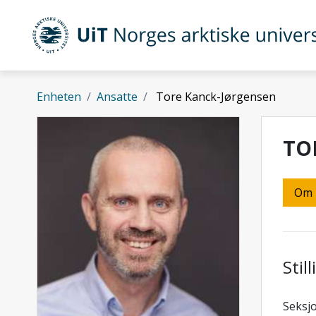
Gå til hovedinnhold
UiT Norges arktiske universitet
Enheten
Ansatte
Tore Kanck-Jørgensen
TO
Om
Stil
Seksjo