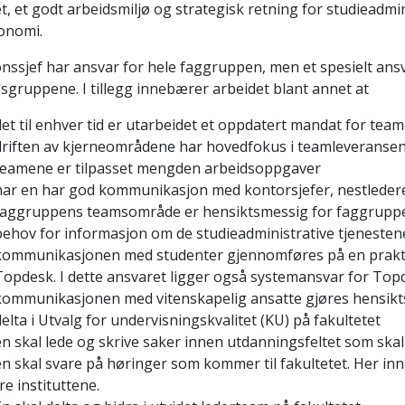
et, et godt arbeidsmiljø og strategisk retning for studieadmin
onomi.
nssjef har ansvar for hele faggruppen, men et spesielt ans
sgruppene. I tillegg innebærer arbeidet blant annet at
det til enhver tid er utarbeidet et oppdatert mandat for te
driften av kjerneområdene har hovedfokus i teamleveransene.
teamene er tilpasset mengden arbeidsoppgaver
har en har god kommunikasjon med kontorsjefer, nestledere o
faggruppens teamsområde er hensiktsmessig for faggruppens
behov for informasjon om de studieadministrative tjenesten
kommunikasjonen med studenter gjennomføres på en prakt
Topdesk. I dette ansvaret ligger også systemansvar for Topd
kommunikasjonen med vitenskapelig ansatte gjøres hensikt
elta i Utvalg for undervisningskvalitet (KU) på fakultetet
en skal lede og skrive saker innen utdanningsfeltet som skal
n skal svare på høringer som kommer til fakultetet. Her inng
re instituttene.