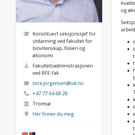
kvalit
og øk
Seksjo
arbeid
Konstituert seksjonssjef for
utdanning ved fakultet for
biovitenskap, fiskeri og
økonomi
Fakultetsadministrasjonen
ved BFE-fak
tore.jorgensen@uit.no
+47 77 64 68 28
Tromsø
d
Her finner du meg
e
t