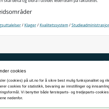
n skal delta og bidra i utvidet lederteam på fakultetet.
eidsområder
suttalelser
/
Klager
/
Kvalitetssystem
/
Studieadministrasjo
Kontakt UiT
nder cookies
For media
er (cookies) på uit.no for å sikre best mulig funksjonalitet og rik
For skoler
erer cookies for statistikk, bevaring av innstillinger og innsamlin
Ledige stillinger
ingsformål. Vi benytter både førsteparts- og tredjeparts-cookie
lene nedenfor.
English website
Logg inn