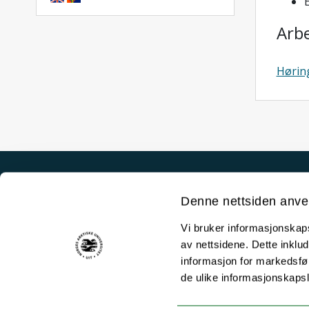
E
Arb
Høring
Akutt hjelp
Denne nettsiden anve
Si ifra!
Vi bruker informasjonskapsl
Driftsmeldinger
av nettsidene. Dette inklud
Personvern ved UiT
informasjon for markedsfør
de ulike informasjonskaps
Sikkerhet, beredskap og personvern
Informasjonskapsler