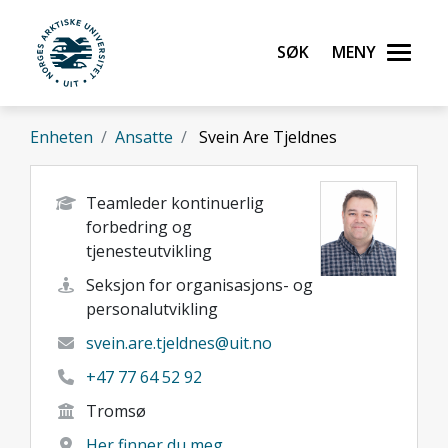
Gå til hovedinnhold
Søk
Meny
UiT Norges arktiske universitet
Enheten
Ansatte
Svein Are Tjeldnes
Teamleder kontinuerlig
forbedring og
tjenesteutvikling
Seksjon for organisasjons- og
personalutvikling
svein.are.tjeldnes@uit.no
+47 77 64 52 92
Tromsø
Her finner du meg