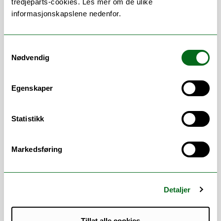
tredjeparts-cookies. Les mer om de ulike
tjenester
informasjonskapslene nedenfor.
Utvikling av UiTs forbedringskonsept
Arrangere og undervise på kurs i
forbedringsarbeid
Samtykkevalg
Gi råd til enheter, ledere og ansatte i
Nødvendig
arbeidet med hvordan man kommer i
gang med systematisk
Egenskaper
forbedringsarbeid
Forbedringsteamets nettsider:
Statistikk
https://uit.no/om/forbedringsteamet
Markedsføring
Arbeidsområder
Detaljer
Forbedringsprosess
/
Kontinuerlig
forbedring
Tillat alle cookies