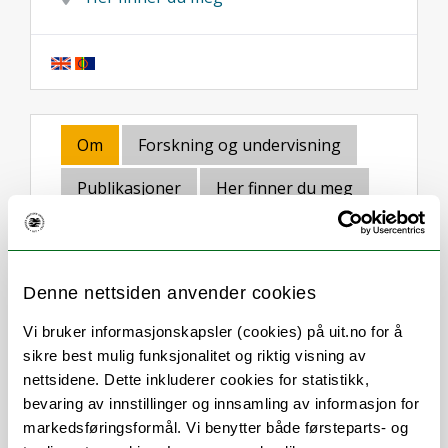
Om
Forskning og undervisning
Publikasjoner
Her finner du meg
Stillingsbeskrivelse
Denne nettsiden anvender cookies
Vi bruker informasjonskapsler (cookies) på uit.no for å
Fasilitator for forbedringsarbeidet
sikre best mulig funksjonalitet og riktig visning av
ved UiT
nettsidene. Dette inkluderer cookies for statistikk,
Utdanning av og støtte til
bevaring av innstillinger og innsamling av informasjon for
prosessveiledere
markedsføringsformål. Vi benytter både førsteparts- og
Utvikling av Sammenhengende