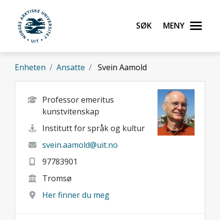
Gå til hovedinnhold
Søk
Meny
UiT Norges arktiske universitet
Enheten
Ansatte
Svein Aamold
Professor emeritus
kunstvitenskap
Institutt for språk og kultur
svein.aamold@uit.no
97783901
Tromsø
Her finner du meg