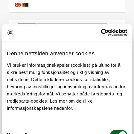
Om
Forskning og undervisning
Her finner du meg
Denne nettsiden anvender cookies
Vi bruker informasjonskapsler (cookies) på uit.no for å
Stillingsbeskrivelse
sikre best mulig funksjonalitet og riktig visning av
nettsidene. Dette inkluderer cookies for statistikk,
bevaring av innstillinger og innsamling av informasjon for
Med i forskningsprosjektet Arctic Voices in
markedsføringsformål. Vi benytter både førsteparts- og
Art and Literature in the Long Nineteenth
tredjeparts-cookies. Les mer om de ulike
Century
informasjonskapslene nedenfor.
Med i forskningsgruppene Artcitc
Humanities og WONA
Samtykkevalg