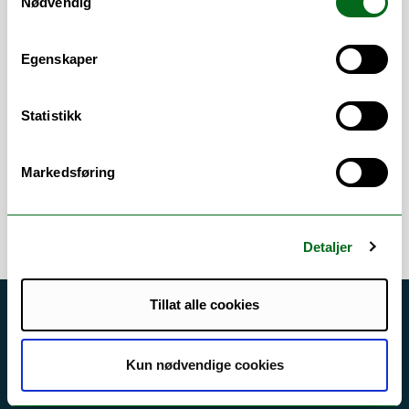
Nødvendig
Vitenskapelige
arbeidsområder
Egenskaper
Moderne kunsthistorie
/
Kunsthistorie
/
Nyere tids kunsthistorie
/
Skulptur
/
Annen
Statistikk
kunsthistorie
/
Maling / tegning / grafikk
Error rendering component
Markedsføring
Detaljer
Tillat alle cookies
Akutt hjelp
Si ifra!
Kun nødvendige cookies
Driftsmeldinger